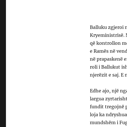
Balluku zgjeroi 
Kryeministrisë. N
që kontrollon me
e Ramës në vendi
në prapaskenë er
roli i Ballukut 
njerëzit e saj. E
Edhe ajo, një ng
largua zyrtarish
fundit tregojnë p
loja ka ndryshua
mundshëm i Fugë