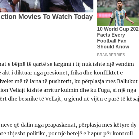
at e bëjnë të qartë se largimi i tij nuk ishte një vendim
 akt i diktuar nga presionet, frika dhe konfliktet e
elet më të larta të pushtetit, ku përplasja mes Ballukut
ion Veliajt kishte arritur kulmin dhe ku Fuga, si një nga
ërt dhe besnikë të Veliajt, u gjend në vijën e parë të kësa
neve që dalin nga prapaskenat, përplasja mes këtyre dy
e thjesht politike, por një betejë e hapur për kontroll