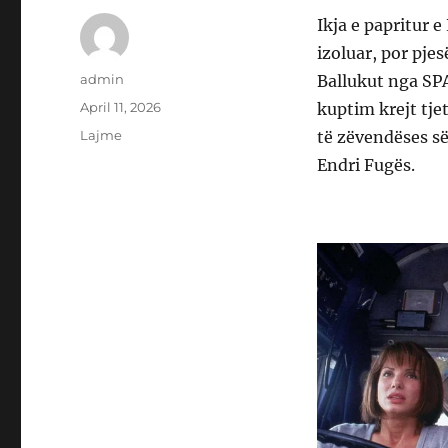
Ikja e papritur e
izoluar, por pjes
Author
admin
Ballukut nga SPA
Posted
April 11, 2026
kuptim krejt tje
on
Categories
Lajme
të zëvendëses s
Endri Fugës.