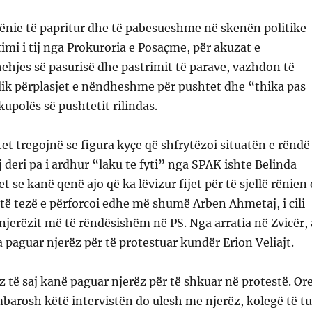
 rënie të papritur dhe të pabesueshme në skenën politike
timi i tij nga Prokuroria e Posaçme, për akuzat e
hehjes së pasurisë dhe pastrimit të parave, vazhdon të
lik përplasjet e nëndheshme për pushtet dhe “thika pas
upolës së pushtetit rilindas.
tet tregojnë se figura kyçe që shfrytëzoi situatën e rëndë
j deri pa i ardhur “laku te fyti” nga SPAK ishte Belinda
 se kanë qenë ajo që ka lëvizur fijet për të sjellë rënien 
ëtë tezë e përforcoi edhe më shumë Arben Ahmetaj, i cili
njerëzit më të rëndësishëm në PS. Nga arratia në Zvicër, 
a paguar njerëz për të protestuar kundër Erion Veliajt.
z të saj kanë paguar njerëz për të shkuar në protestë. Or
mbarosh këtë intervistën do ulesh me njerëz, kolegë të tu