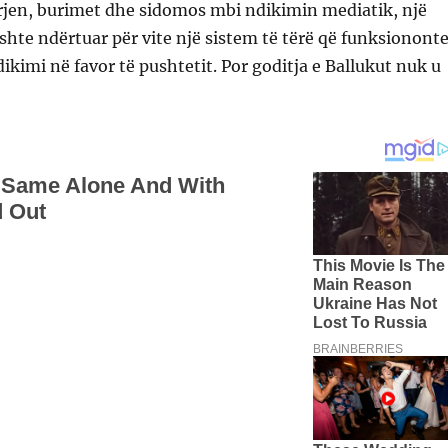
en, burimet dhe sidomos mbi ndikimin mediatik, një
shte ndërtuar për vite një sistem të tërë që funksionont
kimi në favor të pushtetit. Por goditja e Ballukut nuk u