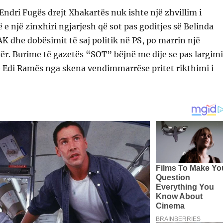
 Endri Fugës drejt Xhakartës nuk ishte një zhvillim i
ë e një zinxhiri ngjarjesh që sot pas goditjes së Belinda
K dhe dobësimit të saj politik në PS, po marrin një
tër. Burime të gazetës “SOT” bëjnë me dije se pas largimi
ë Edi Ramës nga skena vendimmarrëse pritet rikthimi i