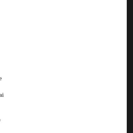
e
ai
e