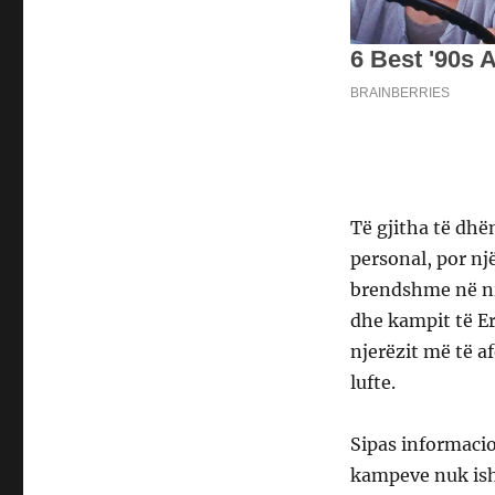
Të gjitha të dhën
personal, por një
brendshme në niv
dhe kampit të Er
njerëzit më të af
lufte.
Sipas informacio
kampeve nuk isht