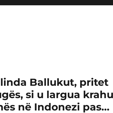
linda Ballukut, pritet
ugës, si u largua krah
amës në Indonezi pas…