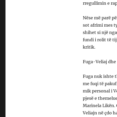
rregullimin e ra
Nëse më parë për
sot afrimi mes t
shihet si një nga
fundi i rolit të 
kritik.
Fuga-Veliaj dhe f
Fuga nuk ishte t
me fuqi të pakuf
mik personal i V
pjesë e themelu
Marinela Likën. 
Veliajn në çdo h