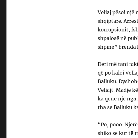
Veliaj pësoi një
shqiptare. Arres
korrupsionit, fs
shpalosë në pub
shpine” brenda k
Deri më tani fak
që po kaloi Velia
Balluku. Dyshohet
Veliajt. Madje k
ka qenë një nga 
tha se Balluku k
“Po, pooo. Njerë
shiko se kur të 