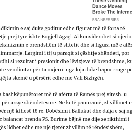
ndikimin e saj duke goditur edhe figurat më të forta të
jë prej tyre ishte Engjëll Agaçi. Ai konsiderohet si njeriu
kanizmin e brendshëm të shtetit dhe si figura më e afër
mmarrje. Largimi i tij u paraqit si çështje shëndeti, por
dhi si rezultat i presionit dhe lëvizjeve të brendshme, k
ishte vendimtar për ta nxjerrë nga loja duke hapur rrugë p
 njëjta skemë u përsërit edhe me Vali Bizhgën.
a bashkëpunëtoret më të afërta të Ramës prej vitesh, u
t për arsye shëndetësore. Në këtë panoramë, zhvillimet e
ër një kthesë të re. Dobësimi i Ballukut dhe dalja e saj n
r balancat brenda PS. Burime bëjnë me dije se rikthimi i
s lidhet edhe me një tjetër zhvillim të rëndësishëm,