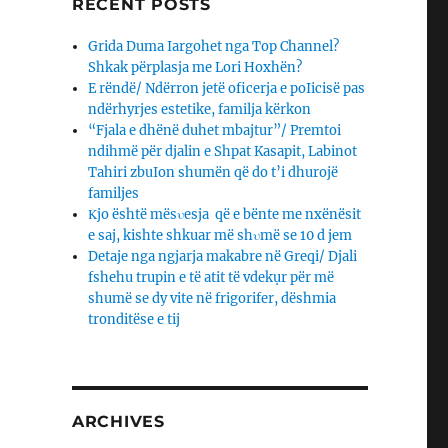
RECENT POSTS
Grida Duma Iargohet nga Top Channel?
Shkak përplasja me Lori Hoxhën?
E rëndë/ Ndërron jetë oficerja e poIicisë pas
ndërhyrjes estetike, familja kërkon
“Fjala e dhënë duhet mbajtur”/ Premtoi
ndihmë për djalin e Shpat Kasapit, Labinot
Tahiri zbuIon shumën që do t’i dhurojë
familjes
Κjo është mësυesja që e bënte me nxënësit
e saj, kishte shkuar më shυmë se 10 d jem
Detaje nga ngjarja makabre në Greqi/ Djali
fshehu trupin e të atit të vdekụr për më
shumë se dy vite në frigorifer, dëshmia
tronditëse e tij
ARCHIVES