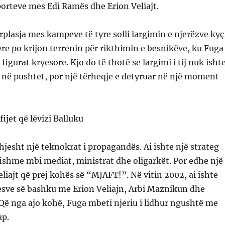
porteve mes Edi Ramës dhe Erion Veliajt.
plasja mes kampeve të tyre solli largimin e njerëzve kyç
yre po krijon terrenin për rikthimin e besnikëve, ku Fuga
 figurat kryesore. Kjo do të thotë se largimi i tij nuk isht
tij në pushtet, por një tërheqje e detyruar në një moment
ijet që lëvizi Balluku
hjesht një teknokrat i propagandës. Ai ishte një strateg
ishme mbi mediat, ministrat dhe oligarkët. Por edhe një
eliajt që prej kohës së “MJAFT!”. Në vitin 2002, ai ishte
esve së bashku me Erion Veliajn, Arbi Maznikun dhe
Që nga ajo kohë, Fuga mbeti njeriu i lidhur ngushtë me
ap.