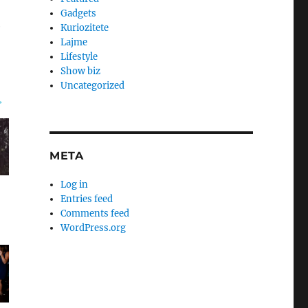
Gadgets
e
Kuriozitete
Lajme
Lifestyle
Show biz
Uncategorized
META
Log in
Entries feed
Comments feed
WordPress.org