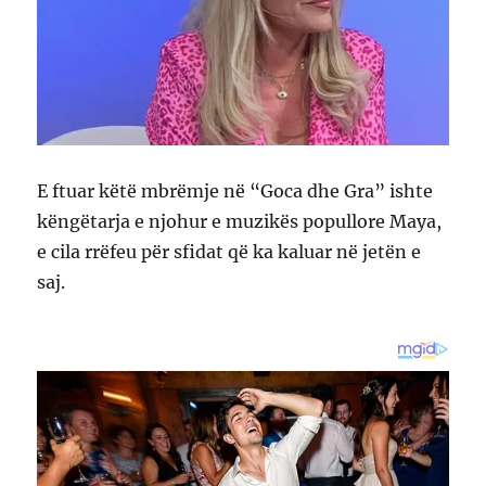
E ftuar këtë mbrëmje në “Goca dhe Gra” ishte
këngëtarja e njohur e muzikës popullore Maya,
e cila rrëfeu për sfidat që ka kaluar në jetën e
saj.