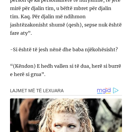
mirë për djalin tim, u bëftë mbret për djalin
tim. Kaq. Për djalin më ndihmon
jashtëzakonisht shumë (qesh), sepse nuk është
fare aty”.
-Si është të jesh nënë dhe baba njëkohësisht?
“(Këndon) E hedh vallen si të dua, herë si burrë
e herë si grua”.