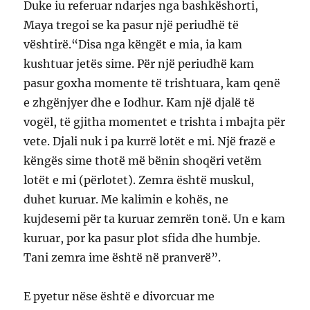
Duke iu referuar ndarjes nga bashkëshorti,
Maya tregoi se ka pasur një periudhë të
vështirë.“Disa nga këngët e mia, ia kam
kushtuar jetës sime. Për një periudhë kam
pasur goxha momente të trishtuara, kam qenë
e zhgënjyer dhe e Iodhur. Kam një djalë të
vogël, të gjitha momentet e trishta i mbajta për
vete. Djali nuk i pa kurrë lotët e mi. Një frazë e
këngës sime thotë më bënin shoqëri vetëm
lotët e mi (përlotet). Zemra është muskul,
duhet kuruar. Me kalimin e kohës, ne
kujdesemi për ta kuruar zemrën tonë. Un e kam
kuruar, por ka pasur plot sfida dhe humbje.
Tani zemra ime është në pranverë”.
E pyetur nëse është e divorcuar me