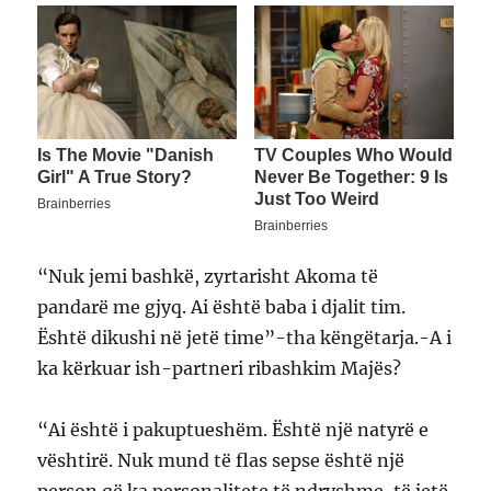
“Nuk jemi bashkë, zyrtarisht Akoma të
pandarë me gjyq. Ai është baba i djalit tim.
Është dikushi në jetë time”-tha këngëtarja.-A i
ka kërkuar ish-partneri ribashkim Majës?
“Ai është i pakuptueshëm. Është një natyrë e
vështirë. Nuk mund të flas sepse është një
person që ka personalitete të ndryshme, të jetë