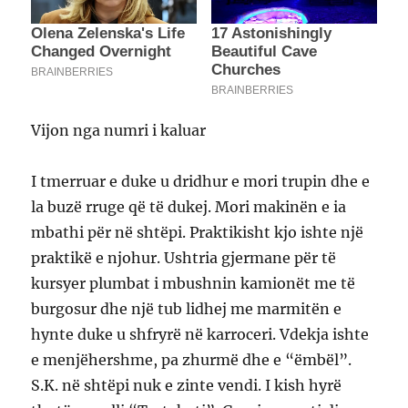
Vijon nga numri i kaluar
I tmerruar e duke u dridhur e mori trupin dhe e
la buzë rruge që të dukej. Mori makinën e ia
mbathi për në shtëpi. Praktikisht kjo ishte një
praktikë e njohur. Ushtria gjermane për të
kursyer plumbat i mbushnin kamionët me të
burgosur dhe një tub lidhej me marmitën e
hynte duke u shfryrë në karroceri. Vdekja ishte
e menjëhershme, pa zhurmë dhe e “ëmbël”.
S.K. në shtëpi nuk e zinte vendi. I kish hyrë