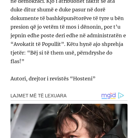
në demokraci. Kjo i atribuohet faktit se ata
duke ditur shumë e duke pasur në dorë
dokumente të bashkëpunëtorëve të tyre u bën
presion që jo vetëm të mos i dënonin, por t’u
jepnin edhe poste deri edhe në administratën e
“Avokatit të Popullit”. Këtu hynë ajo shprehja
tjetër: “Bëj si të them unë, përndryshe do
flas!”
Autori, drejtor i revistës “Hosteni”