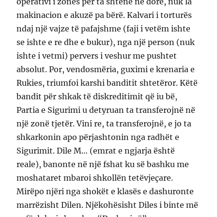
operativi i zonës për ta shtënë në dorë, nuk la
makinacion e akuzë pa bërë. Kalvari i torturës
ndaj një vajze të pafajshme (faji i vetëm ishte
se ishte e re dhe e bukur), nga një person (nuk
ishte i vetmi) pervers i veshur me pushtet
absolut. Por, vendosmëria, guximi e krenaria e
Rukies, triumfoi karshi banditit shtetëror. Këtë
bandit për shkak të diskreditimit që iu bë,
Partia e Sigurimi u detyruan ta transferojnë në
një zonë tjetër. Vini re, ta transferojnë, e jo ta
shkarkonin apo përjashtonin nga radhët e
Sigurimit. Dile M… (emrat e ngjarja është
reale), banonte në një fshat ku së bashku me
moshataret mbaroi shkollën tetëvjeçare.
Mirëpo njëri nga shokët e klasës e dashuronte
marrëzisht Dilen. Njëkohësisht Diles i binte më