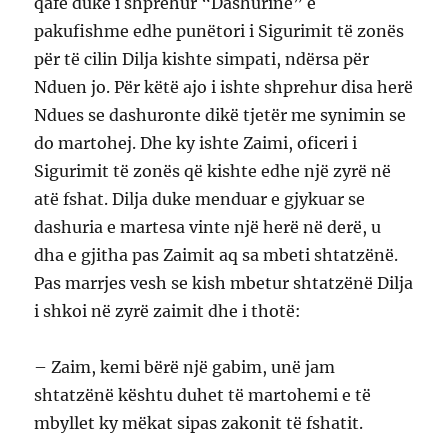
qafë duke i shprehur “Dashurinë” e
pakufishme edhe punëtori i Sigurimit të zonës
për të cilin Dilja kishte simpati, ndërsa për
Nduen jo. Për këtë ajo i ishte shprehur disa herë
Ndues se dashuronte dikë tjetër me synimin se
do martohej. Dhe ky ishte Zaimi, oficeri i
Sigurimit të zonës që kishte edhe një zyrë në
atë fshat. Dilja duke menduar e gjykuar se
dashuria e martesa vinte një herë në derë, u
dha e gjitha pas Zaimit aq sa mbeti shtatzënë.
Pas marrjes vesh se kish mbetur shtatzënë Dilja
i shkoi në zyrë zaimit dhe i thotë:
– Zaim, kemi bërë një gabim, unë jam
shtatzënë kështu duhet të martohemi e të
mbyllet ky mëkat sipas zakonit të fshatit.