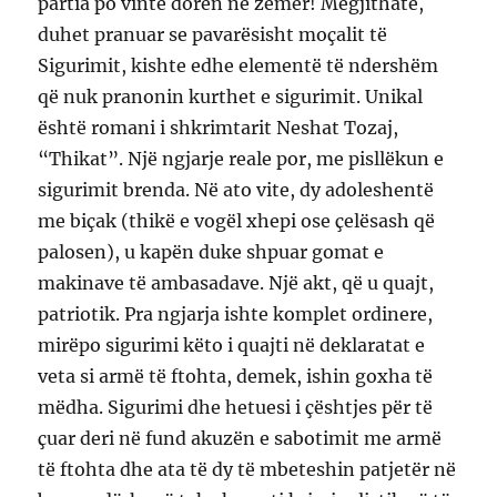
partia po vinte dorën në zemër! Megjithatë,
duhet pranuar se pavarësisht moçalit të
Sigurimit, kishte edhe elementë të ndershëm
që nuk pranonin kurthet e sigurimit. Unikal
është romani i shkrimtarit Neshat Tozaj,
“Thikat”. Një ngjarje reale por, me pisllëkun e
sigurimit brenda. Në ato vite, dy adoleshentë
me biçak (thikë e vogël xhepi ose çelësash që
palosen), u kapën duke shpuar gomat e
makinave të ambasadave. Një akt, që u quajt,
patriotik. Pra ngjarja ishte komplet ordinere,
mirëpo sigurimi këto i quajti në deklaratat e
veta si armë të ftohta, demek, ishin goxha të
mëdha. Sigurimi dhe hetuesi i çështjes për të
çuar deri në fund akuzën e sabotimit me armë
të ftohta dhe ata të dy të mbeteshin patjetër në