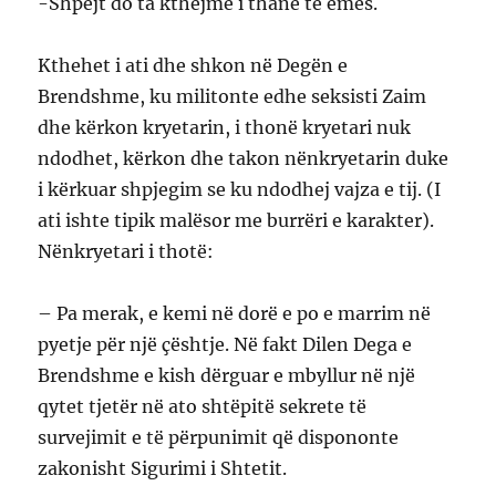
-Shpejt do ta kthejmë i thanë të ëmës.
Kthehet i ati dhe shkon në Degën e
Brendshme, ku militonte edhe seksisti Zaim
dhe kërkon kryetarin, i thonë kryetari nuk
ndodhet, kërkon dhe takon nënkryetarin duke
i kërkuar shpjegim se ku ndodhej vajza e tij. (I
ati ishte tipik malësor me burrëri e karakter).
Nënkryetari i thotë:
– Pa merak, e kemi në dorë e po e marrim në
pyetje për një çështje. Në fakt Dilen Dega e
Brendshme e kish dërguar e mbyllur në një
qytet tjetër në ato shtëpitë sekrete të
survejimit e të përpunimit që dispononte
zakonisht Sigurimi i Shtetit.