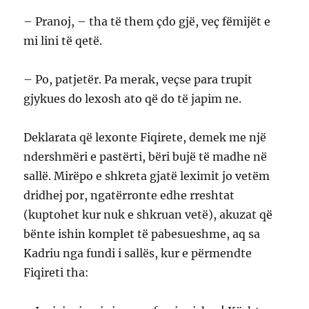
– Pranoj, – tha të them çdo gjë, veç fëmijët e
mi lini të qetë.
– Po, patjetër. Pa merak, veçse para trupit
gjykues do lexosh ato që do të japim ne.
Deklarata që lexonte Fiqirete, demek me një
ndershmëri e pastërti, bëri bujë të madhe në
sallë. Mirëpo e shkreta gjatë leximit jo vetëm
dridhej por, ngatërronte edhe rreshtat
(kuptohet kur nuk e shkruan vetë), akuzat që
bënte ishin komplet të pabesueshme, aq sa
Kadriu nga fundi i sallës, kur e përmendte
Fiqireti tha: