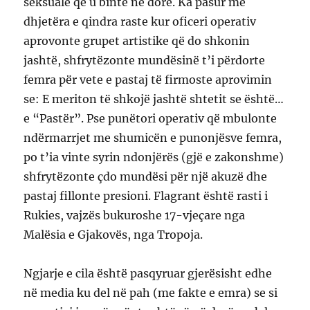
seksuale që u binte në dorë. Ka pasur me
dhjetëra e qindra raste kur oficeri operativ
aprovonte grupet artistike që do shkonin
jashtë, shfrytëzonte mundësinë t’i përdorte
femra për vete e pastaj të firmoste aprovimin
se: E meriton të shkojë jashtë shtetit se është…
e “Pastër”. Pse punëtori operativ që mbulonte
ndërmarrjet me shumicën e punonjësve femra,
po t’ia vinte syrin ndonjërës (gjë e zakonshme)
shfrytëzonte çdo mundësi për një akuzë dhe
pastaj fillonte presioni. Flagrant është rasti i
Rukies, vajzës bukuroshe 17-vjeçare nga
Malësia e Gjakovës, nga Tropoja.
Ngjarje e cila është pasqyruar gjerësisht edhe
në media ku del në pah (me fakte e emra) se si