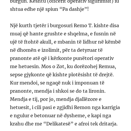
burgun. Kështu (oficerit operativ sigurimsit) iu
shtua edhe një spiun “Pa dashje”!
Një kurth tjetër i burgosuri Remo T. kishte disa
muaj që hante grushte e shqelma, e fusnin në
ujë të ftohtë akull, e mbanin të lidhur në këmbë
në dhomën e izolimit, për ta detyruar të
pranonte atë që i kërkonte punëtori operativ
me hetuesin. Mos o Zot, ku dorëzohej Remua,
sepse gjykonte që kishte plotësisht të drejtë.
Kur mendoi, se ngaqë nuk i imponuan të
pranonte, mendja i shkoi se do ta lironin.
Mendja e tij, por jo, mendja djallëzore e
hetuesit, i cili pasi e zgjidhi Remon nga karrigia
e ngulur e betonuar në dysheme, e kapi nga
krahu dhe me “Delikatesë” e afroi tek dritarja.