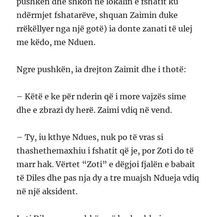
pushkën dhe shkon në lokalin e fshatit ku
ndërmjet fshatarëve, shquan Zaimin duke
rrëkëllyer nga një gotë) ia donte zanati të ulej
me këdo, me Nduen.
Ngre pushkën, ia drejton Zaimit dhe i thotë:
– Këtë e ke për nderin që i more vajzës sime
dhe e zbrazi dy herë. Zaimi vdiq në vend.
– Ty, iu kthye Ndues, nuk po të vras si
thashethemaxhiu i fshatit që je, por Zoti do të
marr hak. Vërtet “Zoti” e dëgjoi fjalën e babait
të Diles dhe pas nja dy a tre muajsh Ndueja vdiq
në një aksident.