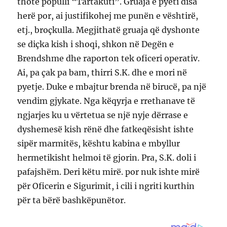
thotë populli “Tartakuti”. Gruaja e pyeti disa
herë por, ai justifikohej me punën e vështirë,
etj., broçkulla. Megjithatë gruaja që dyshonte
se diçka kish i shoqi, shkon në Degën e
Brendshme dhe raporton tek oficeri operativ.
Ai, pa çak pa bam, thirri S.K. dhe e mori në
pyetje. Duke e mbajtur brenda në birucë, pa një
vendim gjykate. Nga këqyrja e rrethanave të
ngjarjes ku u vërtetua se një nyje dërrase e
dyshemesë kish rënë dhe fatkeqësisht ishte
sipër marmitës, kështu kabina e mbyllur
hermetikisht helmoi të gjorin. Pra, S.K. doli i
pafajshëm. Deri këtu mirë. por nuk ishte mirë
për Oficerin e Sigurimit, i cili i ngriti kurthin
për ta bërë bashkëpunëtor.