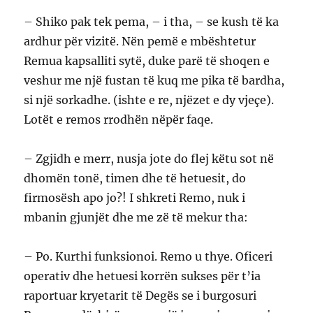
– Shiko pak tek pema, – i tha, – se kush të ka
ardhur për vizitë. Nën pemë e mbështetur
Remua kapsalliti sytë, duke parë të shoqen e
veshur me një fustan të kuq me pika të bardha,
si një sorkadhe. (ishte e re, njëzet e dy vjeçe).
Lotët e remos rrodhën nëpër faqe.
– Zgjidh e merr, nusja jote do flej këtu sot në
dhomën tonë, timen dhe të hetuesit, do
firmosësh apo jo?! I shkreti Remo, nuk i
mbanin gjunjët dhe me zë të mekur tha:
– Po. Kurthi funksionoi. Remo u thye. Oficeri
operativ dhe hetuesi korrën sukses për t’ia
raportuar kryetarit të Degës se i burgosuri