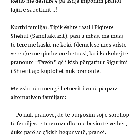
Remo me dëshirë e pa asnjë imponim pranoi
fajin e sabotimit…!
Kurthi familjar. Tipik është rasti i Fiqirete
Shehut (Sanxhaktarit), pasi u mbajt me muaj
të tërë me kaskë në kokë (demek se mos vriste
veten) e me qindra orë hetuesi, ku i kërkohej të
pranonte “Tavën” që i kish përgatitur Sigurimi
i Shtetit ajo kuptohet nuk pranonte.
Me asin nën mëngë hetuesit i vunë përpara
alternativën familjare:
– Po nuk pranove, do të burgosim soj e sorollop
të familjes. E tmerruar dhe me besim të verbër,
duke parë se ç’kish hequr vetë, pranoi.