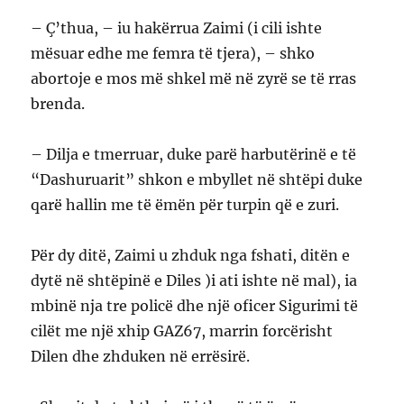
– Ç’thua, – iu hakërrua Zaimi (i cili ishte
mësuar edhe me femra të tjera), – shko
abortoje e mos më shkel më në zyrë se të rras
brenda.
– Dilja e tmerruar, duke parë harbutërinë e të
“Dashuruarit” shkon e mbyllet në shtëpi duke
qarë hallin me të ëmën për turpin që e zuri.
Për dy ditë, Zaimi u zhduk nga fshati, ditën e
dytë në shtëpinë e Diles )i ati ishte në mal), ia
mbinë nja tre policë dhe një oficer Sigurimi të
cilët me një xhip GAZ67, marrin forcërisht
Dilen dhe zhduken në errësirë.