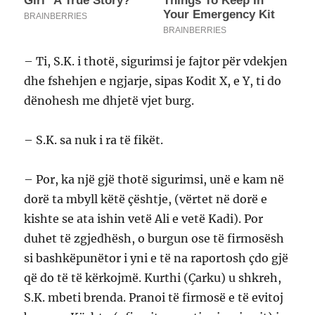
– Ti, S.K. i thotë, sigurimsi je fajtor për vdekjen
dhe fshehjen e ngjarje, sipas Kodit X, e Y, ti do
dënohesh me dhjetë vjet burg.
– S.K. sa nuk i ra të fikët.
– Por, ka një gjë thotë sigurimsi, unë e kam në
dorë ta mbyll këtë çështje, (vërtet në dorë e
kishte se ata ishin vetë Ali e vetë Kadi). Por
duhet të zgjedhësh, o burgun ose të firmosësh
si bashkëpunëtor i yni e të na raportosh çdo gjë
që do të të kërkojmë. Kurthi (Çarku) u shkreh,
S.K. mbeti brenda. Pranoi të firmosë e të evitoj