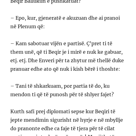
Beqir Ballukun e pushkatuat?
– Epo, kur, gjeneratë e akuzuan dhe ai pranoi
në Plenum që:
– Kam sabotuar vijën e partisë. Ç’pret ti të
them unë, që ti Beqir je i mirë e nuk ke gabuar,
etj. etj. Dhe Enveri për ta zhytur më thellë duke
pranuar edhe ato që nuk i kish bërë i thoshte:
– Tani të shkarkuam, por partia të do, ku
mendon ti që të punosh për të shlyer fajet?
Kurth safi prej diplomati sepse kur Beqiri të
jepte mendimin sigurisht në hyrje e në mbyllje
do pranonte edhe ca faje të tjera për të cilat