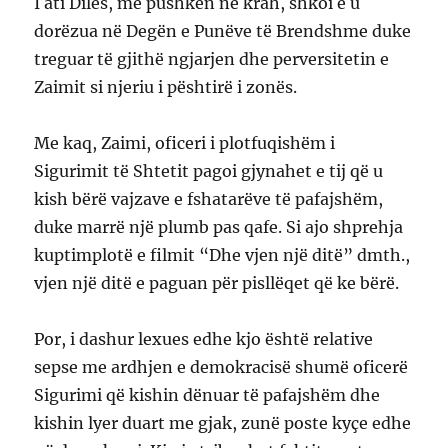
I ati Diles, me pushkën në krah, shkoi e u
dorëzua në Degën e Punëve të Brendshme duke
treguar të gjithë ngjarjen dhe perversitetin e
Zaimit si njeriu i pështirë i zonës.
Me kaq, Zaimi, oficeri i plotfuqishëm i
Sigurimit të Shtetit pagoi gjynahet e tij që u
kish bërë vajzave e fshatarëve të pafajshëm,
duke marrë një plumb pas qafe. Si ajo shprehja
kuptimplotë e filmit “Dhe vjen një ditë” dmth.,
vjen një ditë e paguan për pisllëqet që ke bërë.
Por, i dashur lexues edhe kjo është relative
sepse me ardhjen e demokracisë shumë oficerë
Sigurimi që kishin dënuar të pafajshëm dhe
kishin lyer duart me gjak, zunë poste kyçe edhe