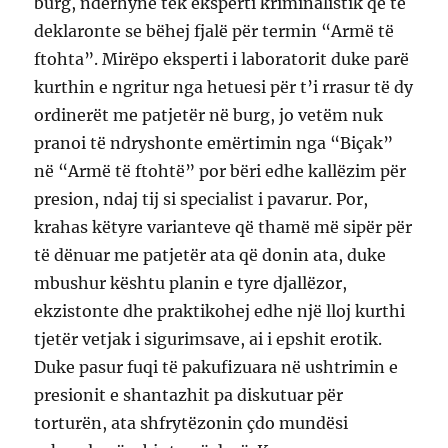
burg, ndërhynë tek eksperti kriminalistik që të
deklaronte se bëhej fjalë për termin “Armë të
ftohta”. Mirëpo eksperti i laboratorit duke parë
kurthin e ngritur nga hetuesi për t’i rrasur të dy
ordinerët me patjetër në burg, jo vetëm nuk
pranoi të ndryshonte emërtimin nga “Biçak”
në “Armë të ftohtë” por bëri edhe kallëzim për
presion, ndaj tij si specialist i pavarur. Por,
krahas këtyre varianteve që thamë më sipër për
të dënuar me patjetër ata që donin ata, duke
mbushur kështu planin e tyre djallëzor,
ekzistonte dhe praktikohej edhe një lloj kurthi
tjetër vetjak i sigurimsave, ai i epshit erotik.
Duke pasur fuqi të pakufizuara në ushtrimin e
presionit e shantazhit pa diskutuar për
torturën, ata shfrytëzonin çdo mundësi