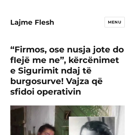
Lajme Flesh
MENU
“Firmos, ose nusja jote do
fIejë me ne”, kërcënimet
e Sigurimit ndaj të
burgosurve! Vajza që
sfidoi operativin