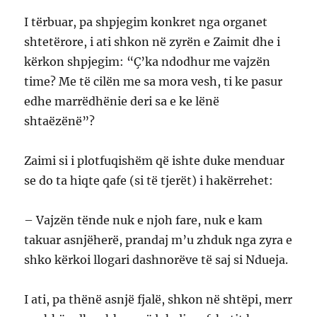
I tërbuar, pa shpjegim konkret nga organet
shtetërore, i ati shkon në zyrën e Zaimit dhe i
kërkon shpjegim: “Ç’ka ndodhur me vajzën
time? Me të cilën me sa mora vesh, ti ke pasur
edhe marrëdhënie deri sa e ke lënë
shtaëzënë”?
Zaimi si i plotfuqishëm që ishte duke menduar
se do ta hiqte qafe (si të tjerët) i hakërrehet:
– Vajzën tënde nuk e njoh fare, nuk e kam
takuar asnjëherë, prandaj m’u zhduk nga zyra e
shko kërkoi llogari dashnorëve të saj si Ndueja.
I ati, pa thënë asnjë fjalë, shkon në shtëpi, merr