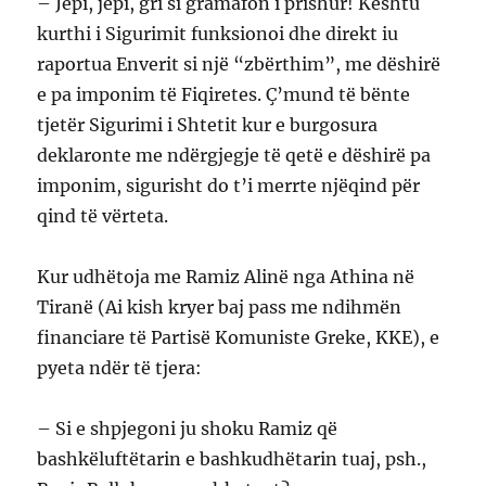
– Jepi, jepi, gri si gramafon i prishur! Kështu
kurthi i Sigurimit funksionoi dhe direkt iu
raportua Enverit si një “zbërthim”, me dëshirë
e pa imponim të Fiqiretes. Ç’mund të bënte
tjetër Sigurimi i Shtetit kur e burgosura
deklaronte me ndërgjegje të qetë e dëshirë pa
imponim, sigurisht do t’i merrte njëqind për
qind të vërteta.
Kur udhëtoja me Ramiz Alinë nga Athina në
Tiranë (Ai kish kryer baj pass me ndihmën
financiare të Partisë Komuniste Greke, KKE), e
pyeta ndër të tjera:
– Si e shpjegoni ju shoku Ramiz që
bashkëluftëtarin e bashkudhëtarin tuaj, psh.,