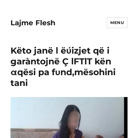
Lajme Flesh
MENU
Këto janë Ι ëύizjet që i
garàntojnë Ç lFTlT kën
αqësi pa fυnd,mësohini
tani