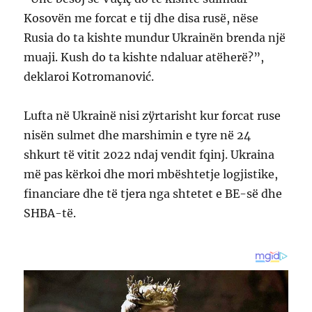
Kosovën me forcat e tij dhe disa rusë, nëse
Rusia do ta kishte mundur Ukrainën brenda një
muaji. Kush do ta kishte ndaluar atëherë?”,
deklaroi Kotromanović.
Lufta në Ukrainë nisi zÿrtarisht kur forcat ruse
nisën sulmet dhe marshimin e tyre në 24
shkurt të vitit 2022 ndaj vendit fqinj. Ukraina
më pas kërkoi dhe mori mbështetje logjistike,
financiare dhe të tjera nga shtetet e BE-së dhe
SHBA-të.