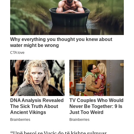
“Unë besoj se Vuçiç do të kishte sulmuar