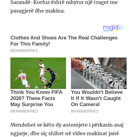
Sarandë-Korfuz është mbytur një traget me
pasagjerë dhe makina.
Mendohet se këto dy automjete i përkasin asaj
ngjarje, dhe siç shihet në video makinat janë