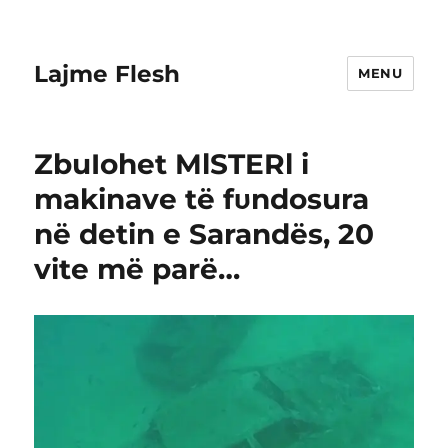
Lajme Flesh
MENU
ZbuIohet MlSTERl i
makinave të fυndosura
në detin e Sarandës, 20
vite më parë…