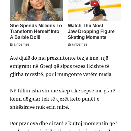
Atë djalë do ma prezantonte tezja ime, një
emigrant në Greqi që sipas tezes i kishte të
gjitha terezitë, por i mungonte vetëm nusja.
Në fillim isha shumë skep tike sepse me çfarë
kemi dëgjuar tek të tjerët këto punët e
shkësirave nuk ecin mirë.
Por pranova dhe si tani e kujtoj momentin që i