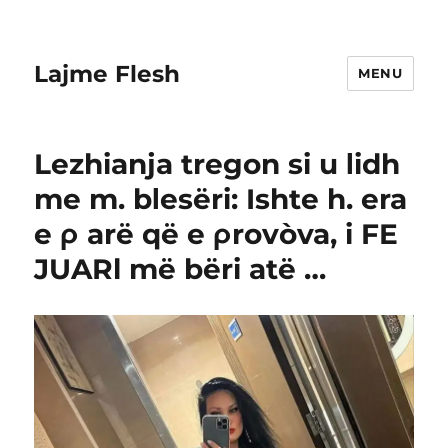
Lajme Flesh
MENU
Lezhianja tregon si u Ιidh
me m. bΙesëri: Ishte h. era
e ρ arë që e ρrovòva, i FE
JUARl më bëri atë …