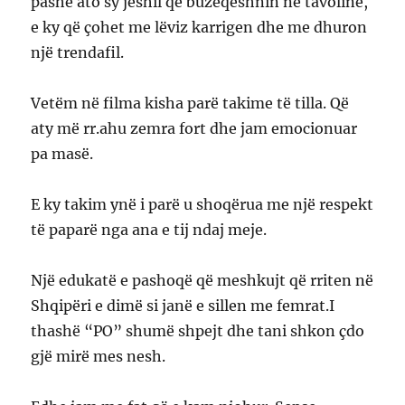
pashë ato sy jeshil që buzëqeshnin në tavolinë,
e ky që çohet me lëviz karrigen dhe me dhuron
një trendafil.
Vetëm në filma kisha parë takime të tilla. Që
aty më rr.ahu zemra fort dhe jam emocionuar
pa masë.
E ky takim ynë i parë u shoqërua me një respekt
të paparë nga ana e tij ndaj meje.
Një edukatë e pashoqë që meshkujt që rriten në
Shqipëri e dimë si janë e sillen me femrat.I
thashë “PO” shumë shpejt dhe tani shkon çdo
gjë mirë mes nesh.