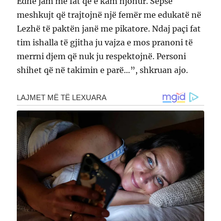
Edhe jam me fat që e kam njohur. Sepse
meshkujt që trajtojnë një femër me edukatë në
Lezhë të paktën janë me pikatore. Ndaj paçi fat
tim ishalla të gjitha ju vajza e mos pranoni të
merrni djem që nuk ju respektojnë. Personi
shihet që në takimin e parë…”, shkruan ajo.