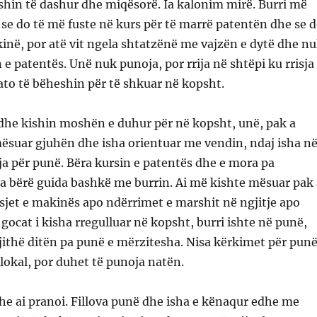
 ishin të dashur dhe miqësorë. Ia kalonim mirë. Burri më
se do të më fuste në kurs për të marrë patentën dhe se 
inë, por atë vit ngela shtatzënë me vajzën e dytë dhe n
 e patentës. Unë nuk punoja, por rrija në shtëpi ku rrisja
 ato të bëheshin për të shkuar në kopsht.
 dhe kishin moshën e duhur për në kopsht, unë, pak a
ësuar gjuhën dhe isha orientuar me vendin, ndaj isha n
ja për punë. Bëra kursin e patentës dhe e mora pa
a bërë guida bashkë me burrin. Ai më kishte mësuar pak 
jet e makinës apo ndërrimet e marshit në ngjitje apo
 gocat i kisha rregulluar në kopsht, burri ishte në punë,
jithë ditën pa punë e mërzitesha. Nisa kërkimet për pun
 lokal, por duhet të punoja natën.
dhe ai pranoi. Fillova punë dhe isha e kënaqur edhe me