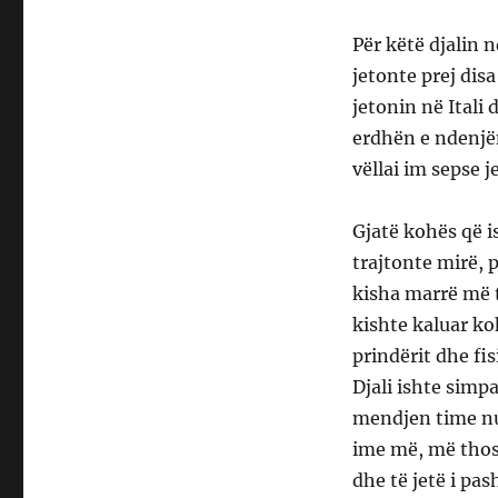
Për këtë djalin 
jetonte prej disa
jetonin në Itali
erdhën e ndenjën
vëllai im sepse j
Gjatë kohës që i
trajtonte mirë, 
kisha marrë më t
kishte kaluar k
prindërit dhe fi
Djali ishte simp
mendjen time nuk
ime më, më thosh
dhe të jetë i pa