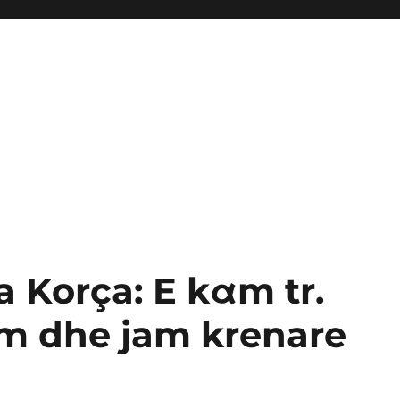
a Korça: E kαm tr.
im dhe jam krenare