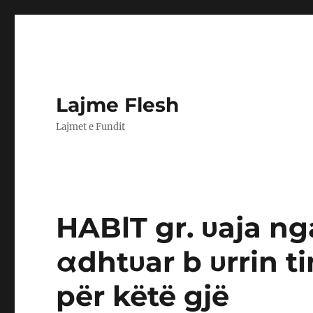
Lajme Flesh
Lajmet e Fundit
HABlT gr. υaja ng
αdhtυar b υrrin t
për këtë gjë