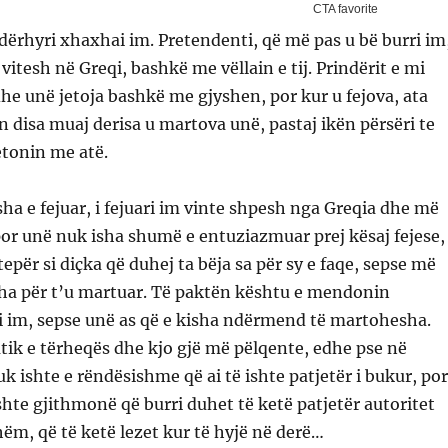
ndërhyri xhaxhai im. Pretendenti, që më pas u bë burri im
 vitesh në Greqi, bashkë me vëllain e tij. Prindërit e mi
 dhe unë jetoja bashkë me gjyshen, por kur u fejova, ata
 disa muaj derisa u martova unë, pastaj ikën përsëri te
etonin me atë.
sha e fejuar, i fejuari im vinte shpesh nga Greqia dhe më
por unë nuk isha shumë e entuziazmuar prej kësaj fejese,
epër si diçka që duhej ta bëja sa për sy e faqe, sepse më
oha për t’u martuar. Të paktën kështu e mendonin
si im, sepse unë as që e kisha ndërmend të martohesha.
atik e tërheqës dhe kjo gjë më pëlqente, edhe pse në
 ishte e rëndësishme që ai të ishte patjetër i bukur, por
te gjithmonë që burri duhet të ketë patjetër autoritet
shëm, që të ketë lezet kur të hyjë në derë…