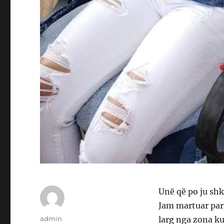
Unë që po ju shk
Jam martuar para
Author
admin
larg nga zona ku