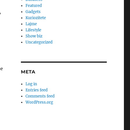
Featured
,
Gadgets
Kuriozitete
Lajme
Lifestyle
Show biz
Uncategorized
 e
META
Log in
Entries feed
Comments feed
WordPress.org