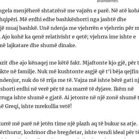
 ngela menjëherë shtatzënë me vajzën e parë. Në atë koh
hqipëri. Më erdhi edhe bashkëshorti nga jashtë dhe
jë muaj bashkë. Unë ndenja me vjehrrën e vjehrrin për 
 Ajo kohë ka qenë relativisht e qetë; vjehrra ime ishte e
më lajkatare dhe shumë dinake.
azit dhe ajo kënaqej me këtë fakt. Mjaftonte kjo gjë, për 
kte në familje. Nuk më kushtonte asgjë që t’i bëja qejfin
 ndenjur, nuk do të rrija me të. Vajza më ishte bërë gati n
shorti erdhi në verë për të na marrë të dyjave. Ikëm në
 rruga ishte shumë e gjatë. Ai jetonte në një zonë shumë 
në Greqi, ishte mrekullia vetë!
urrë më parë në jetën time një plazh aq të bukur sa atje.
dërthurur, kodrinor dhe bregdetar, ishte vendi ideal për t