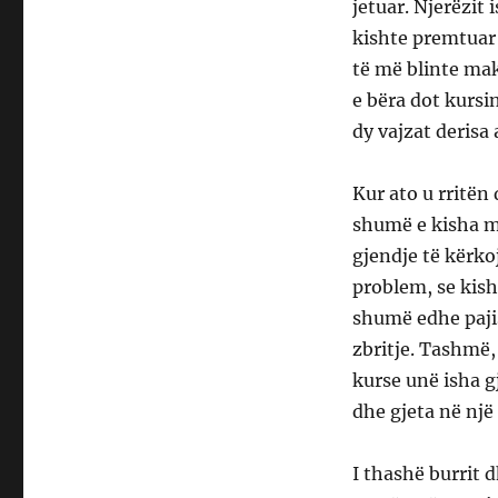
jetuar. Njerëzit
kishte premtuar 
të më blinte mak
e bëra dot kursin
dy vajzat derisa
Kur ato u rritën
shumë e kisha m
gjendje të kërko
problem, se kish
shumë edhe pajis
zbritje. Tashmë,
kurse unë isha g
dhe gjeta në një
I thashë burrit 