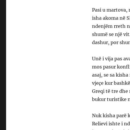
Pasi u martova,
isha akoma në S
ndenjëm rreth n
shumë se një vit.
dashur, por shu
Unë i vija pas av
mos pasur konfli
asaj, se sa kisha
vjeçe kur bashkë
Greqi të tre dhe
bukur turistike 
Nuk kisha parë k
Relievi ishte i n