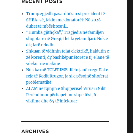
RECENT POSTS
Trump zgjedh pasardhësin si president të
SHBA-së, takim me donatorët: Në 2028
duhet të mbështesni…
“Humba gjithçka”/ Tragjedia në familjen
shqiptare në Greqi, flet kryefamiljari: Nuk e
di çfarë ndodhi
Shkuan të vidhnin teIat elektrikë, hajdutin e
zë korenti, dy bashkëpunëtorët e tij e lanë të
vdekur në makinë
Nuk ka më TOLERIME! Këto janë rreguIIat e
reja të Kodit Rrugor, ja si e pësojnë shoferat
problematikë
ALAM në fqinjin e Shqipërisë! Virusi i Nilit
Perëndimor përhapet me shpejtësi, 6
viktìma dhe 65 të infektuar
ARCHIVES