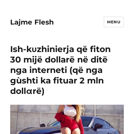
Lajme Flesh
MENU
Ish-kυzhinierja që fiton
30 mijë dollarë në ditë
nga interneti (që nga
gùshti ka fituar 2 mln
dollαrë)