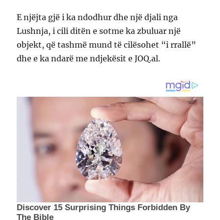
E njëjta gjë i ka ndodhur dhe një djali nga
Lushnja, i cili ditën e sotme ka zbuluar një
objekt, që tashmë mund të cilësohet “i rrallë”
dhe e ka ndarë me ndjekësit e JOQ.al.