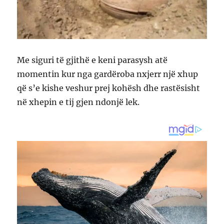
Me siguri të gjithë e keni parasysh atë
momentin kur nga gardëroba nxjerr një xhup
që s’e kishe veshur prej kohësh dhe rastësisht
në xhepin e tij gjen ndonjë lek.