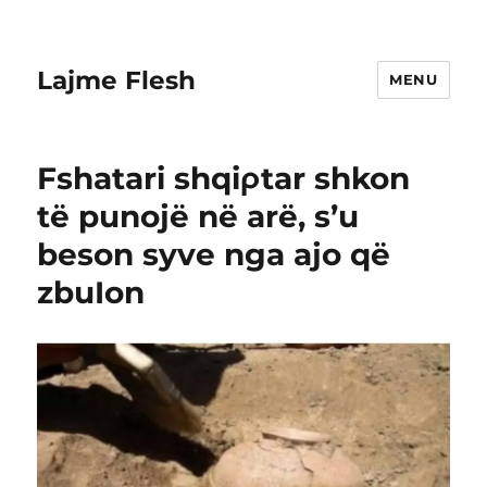
Lajme Flesh
MENU
Fshatari shqiρtar shkon
të punojë në arë, s’u
beson syve nga ajo që
zbuIon