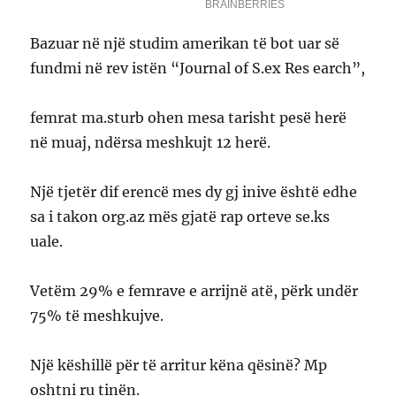
Bazuar në një studim amerikan të bot uar së
fundmi në rev istën “Journal of S.ex Res earch”,
femrat ma.sturb ohen mesa tarisht pesë herë
në muaj, ndërsa meshkujt 12 herë.
Një tjetër dif erencë mes dy gj inive është edhe
sa i takon org.az mës gjatë rap orteve se.ks
uale.
Vetëm 29% e femrave e arrijnë atë, përk undër
75% të meshkujve.
Një këshillë për të arritur këna qësinë? Mp
oshtni ru tinën.