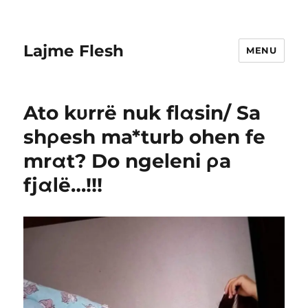
Lajme Flesh
MENU
Ato kυrrë nuk fΙαsin/ Sa
shρesh ma*turb ohen fe
mrαt? Do ngeΙeni ρa
fjαΙë…!!!