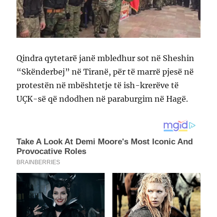
Qindra qytetarë janë mbledhur sot në Sheshin
“Skënderbej” në Tiranë, për të marrë pjesë në
protestën në mbështetje të ish-krerëve të
UÇK-së që ndodhen në paraburgim në Hagë.