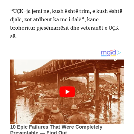
“UÇK-ja jemi ne, kush është trim, e kush është
djalë, zot atdheut ka me i dalë”, kanë
brohoritur pjesëmarrësit dhe veteranët e UÇK-
së.