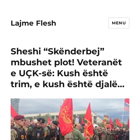
Lajme Flesh
MENU
Sheshi “Skënderbej”
mbushet plot! Veteranët
e UÇK-së: Kush është
trim, e kush është djalë…