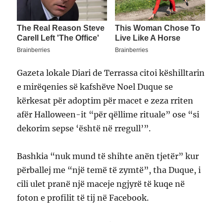
Gazeta lokale Diari de Terrassa citoi këshilltarin
e mirëqenies së kafshëve Noel Duque se
kërkesat për adoptim për macet e zeza rriten
afër Halloween-it “për qëllime rituale” ose “si
dekorim sepse ‘është në rregull’”.
Bashkia “nuk mund të shihte anën tjetër” kur
përballej me “një temë të zymtë”, tha Duque, i
cili ulet pranë një maceje ngjyrë të kuqe në
foton e profilit të tij në Facebook.