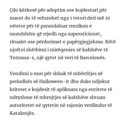
Çdo kërkesë për adoptim ose kujdestari për
macet do të refuzohet nga 1 tetori deri më 10
nëntor për të parandaluar rrezikun e
mundshëm që rrjedh nga supersticionet,
ritualet ose përdorimet e papërgjegjshme. Këtë
njoftoi shërbimi i mirëqenies së kafshëve të
Terrassa-s, një qytet në veri të Barcelonës.
Vendimi u mor për shkak të mbërritjes së
periudhës së Halloween-it dhe duke ndjekur
kriteret e kujdesit të aplikuara nga entitete të
ndryshme të mbrojtjes së kafshëve shtuan
autoritetet në qytetin në rajonin verilindor të
Katalonjës.