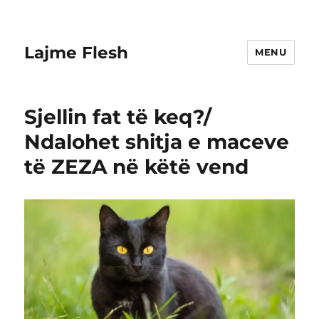
Lajme Flesh
MENU
Sjellin fat të keq?/
Ndalohet shitja e maceve
të ZEZA në këtë vend