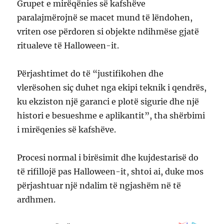
Grupet e mirëqënies së kafshëve
paralajmërojnë se macet mund të lëndohen,
vriten ose përdoren si objekte ndihmëse gjatë
ritualeve të Halloween-it.
Përjashtimet do të “justifikohen dhe
vlerësohen siç duhet nga ekipi teknik i qendrës,
ku ekziston një garanci e plotë sigurie dhe një
histori e besueshme e aplikantit”, tha shërbimi
i mirëqenies së kafshëve.
Procesi normal i birësimit dhe kujdestarisë do
të rifillojë pas Halloween-it, shtoi ai, duke mos
përjashtuar një ndalim të ngjashëm në të
ardhmen.