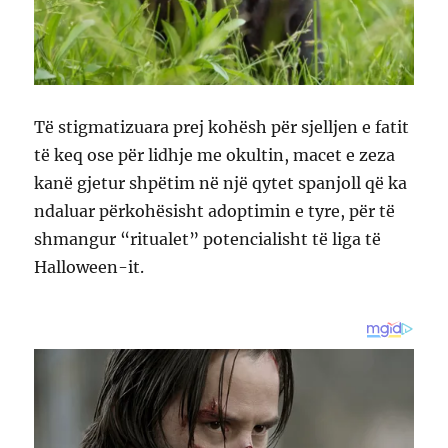
Të stigmatizuara prej kohësh për sjelljen e fatit
të keq ose për lidhje me okultin, macet e zeza
kanë gjetur shpëtim në një qytet spanjoll që ka
ndaluar përkohësisht adoptimin e tyre, për të
shmangur “ritualet” potencialisht të liga të
Halloween-it.