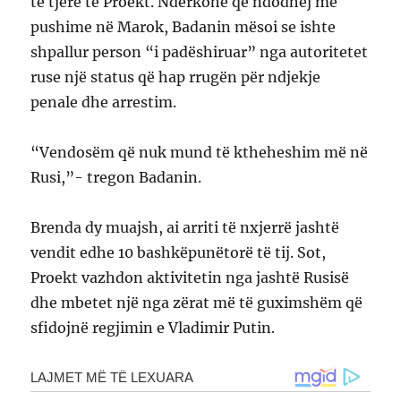
të tjerë të Proekt. Ndërkohë që ndodhej me
pushime në Marok, Badanin mësoi se ishte
shpallur person “i padëshiruar” nga autoritetet
ruse një status që hap rrugën për ndjekje
penale dhe arrestim.
“Vendosëm që nuk mund të ktheheshim më në
Rusi,”- tregon Badanin.
Brenda dy muajsh, ai arriti të nxjerrë jashtë
vendit edhe 10 bashkëpunëtorë të tij. Sot,
Proekt vazhdon aktivitetin nga jashtë Rusisë
dhe mbetet një nga zërat më të guximshëm që
sfidojnë regjimin e Vladimir Putin.