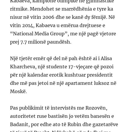
Kabaeva, kampione olimpike në gjimnastikë
ritmike. Mendohet se marrëdhënia e tyre ka
nisur në vitin 2006 dhe se kanë dy fëmijë. Në
vitin 2014, Kabaeva u emërua drejtuese e
“National Media Group”, me një pagë vjetore
prej 7.7 milionë paundësh.
Një tjetër emër që del në pah është ai i Alisa
Kharcheva, një studente 17-vjeçare që pozoi
për një kalendar erotik kushtuar presidentit
dhe më pas jetoi në një apartament luksoz në
Moskë.
Pas publikimit të intervistës me Rozovën,
autoritetet ruse bastisën jo vetëm banesën e
Badanit, por edhe ato të Rubin dhe gazetarëve