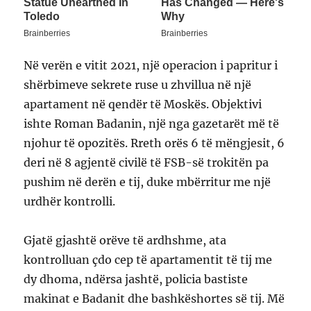
Në verën e vitit 2021, një operacion i papritur i
shërbimeve sekrete ruse u zhvillua në një
apartament në qendër të Moskës. Objektivi
ishte Roman Badanin, një nga gazetarët më të
njohur të opozitës. Rreth orës 6 të mëngjesit, 6
deri në 8 agjentë civilë të FSB-së trokitën pa
pushim në derën e tij, duke mbërritur me një
urdhër kontrolli.
Gjatë gjashtë orëve të ardhshme, ata
kontrolluan çdo cep të apartamentit të tij me
dy dhoma, ndërsa jashtë, policia bastiste
makinat e Badanit dhe bashkëshortes së tij. Më