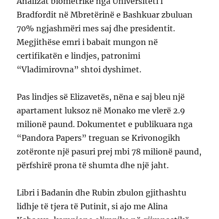
Analizat biometrike nga Universiteti i
Bradfordit në Mbretërinë e Bashkuar zbuluan
70% ngjashmëri mes saj dhe presidentit.
Megjithëse emri i babait mungon në
certifikatën e lindjes, patronimi
“Vladimirovna” shtoi dyshimet.
Pas lindjes së Elizavetës, nëna e saj bleu një
apartament luksoz në Monako me vlerë 2.9
milionë paund. Dokumentet e publikuara nga
“Pandora Papers” treguan se Krivonogikh
zotëronte një pasuri prej mbi 78 milionë paund,
përfshirë prona të shumta dhe një jaht.
Libri i Badanin dhe Rubin zbulon gjithashtu
lidhje të tjera të Putinit, si ajo me Alina