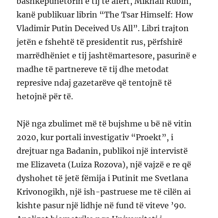
bashkëpunëtorin e tij të afërt, Mikhail Rubin,
kanë publikuar librin “The Tsar Himself: How
Vladimir Putin Deceived Us All”. Libri trajton
jetën e fshehtë të presidentit rus, përfshirë
marrëdhëniet e tij jashtëmartesore, pasurinë e
madhe të partnereve të tij dhe metodat
represive ndaj gazetarëve që tentojnë të
hetojnë për të.
Një nga zbulimet më të bujshme u bë në vitin
2020, kur portali investigativ “Proekt”, i
drejtuar nga Badanin, publikoi një intervistë
me Elizaveta (Luiza Rozova), një vajzë e re që
dyshohet të jetë fëmija i Putinit me Svetlana
Krivonogikh, një ish-pastruese me të cilën ai
kishte pasur një lidhje në fund të viteve ’90.