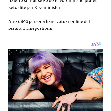
nxjerre shifrat se kë do të votonin shqiptarët
këto ditë për Kryeministër.
Afro 6800 persona kanë votuar online del
rezultati i mëposhtëm: