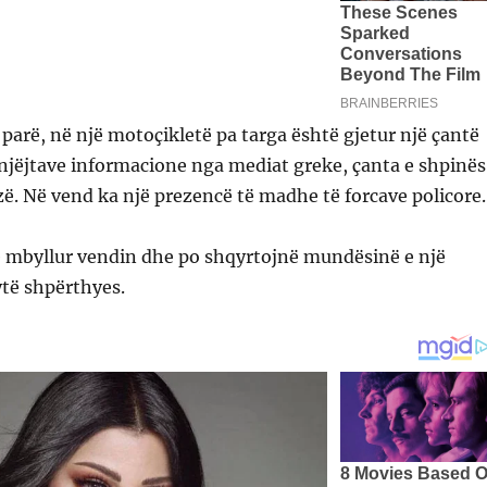
rë, në një motoçikletë pa targa është gjetur një çantë
 njëjtave informacione nga mediat greke, çanta e shpinës
zë. Në vend ka një prezencë të madhe të forcave policore.
ë mbyllur vendin dhe po shqyrtojnë mundësinë e një
të shpërthyes.