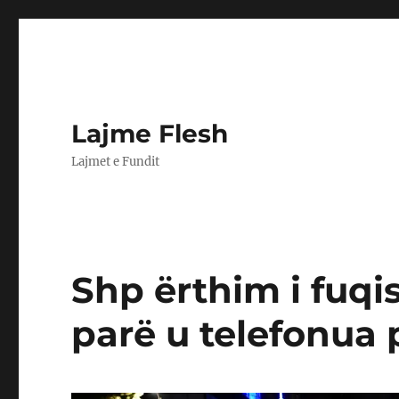
Lajme Flesh
Lajmet e Fundit
Shp ërthim i fuq
parë u telefonua 