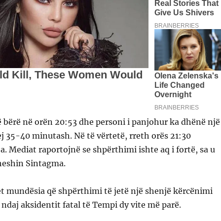
 bërë në orën 20:53 dhe personi i panjohur ka dhënë një
 35-40 minutash. Në të vërtetë, rreth orës 21:30
 Mediat raportojnë se shpërthimi ishte aq i fortë, sa u
sheshin Sintagma.
t mundësia që shpërthimi të jetë një shenjë kërcënimi
ndaj aksidentit fatal të Tempi dy vite më parë.