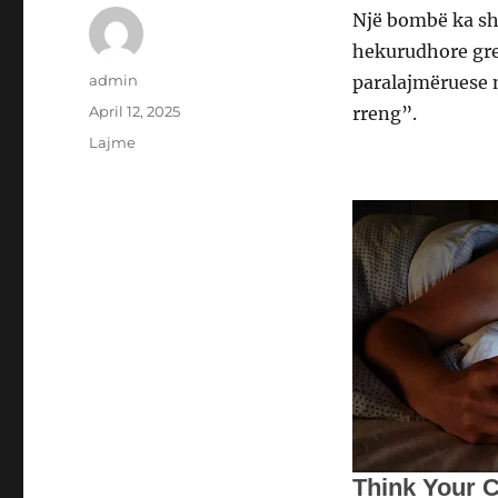
Një bombë ka sh
hekurudhore gre
Author
admin
paralajmëruese n
Posted
April 12, 2025
rreng”.
on
Categories
Lajme