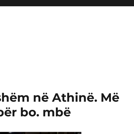
ishëm në Athinë. Më
për bo. mbë