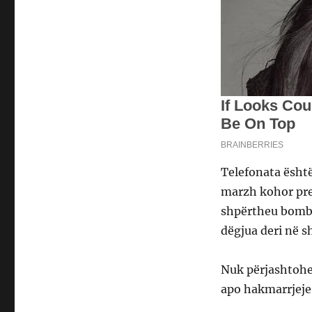
Telefonata është
marzh kohor prej
shpërtheu bomba.
dëgjua deri në 
Nuk përjashtohe
apo hakmarrjeje 