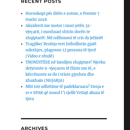
RECENT POSTS
Horoskopi për ditën e sotme, e Premte 7
Gusht 2026
Aksidenti me motor i mori jetën 32-
vjeçarit, i moshuari shtrin dorën te
shqiptarët: Më ndihmoni të rris dy jetìmët
Tragjike/ Rrufeja vret futbollistin gjatë
ndeshjes, pIagosen 12 persona të tjerë
(Video e rëndë)
TRONDITËSE në familjen shqiptare! Njerku
detyronte 9-vjeçaren të flinte me të, e
kërcënonte se do i vrìste gjyshen dhe
xhaxhain (NGJARJA)
Mbi 100 udhëtime të padeklaruara? Dosja e
re e SPAK që mund t’i sjellë VeIiajt akuza të
tjera
ARCHIVES