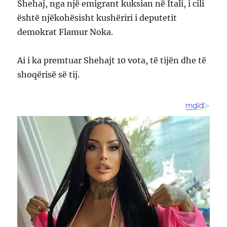
Shehaj, nga një emigrant kuksian në Itali, i cili
është njëkohësisht kushëriri i deputetit
demokrat Flamur Noka.
Ai i ka premtuar Shehajt 10 vota, të tijën dhe të
shoqërisë së tij.