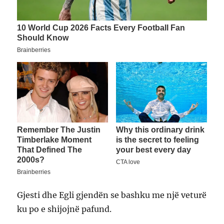
Gjesti dhe Egli gjendën se bashku me një veturë
ku po e shijojnë pafund.