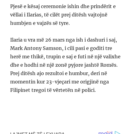
Pjesë e kësaj ceremonie ishin dhe prindërit e
vëllai i Ilarias, të cilët prej ditësh vajtojnë
humbjen e vajzës së tyre.
Ilaria u vra më 26 mars nga ish i dashuri i saj,
Mark Antony Samson, i cili pasi e goditi tre
herë me thikë, trupin e saj e futi në një valixhe
dhe e hodhi në një zonë pyjore jashtë Romës.
Prej ditësh ajo rezultoi e humbur, deri në
momentin kur 23-vjeçari me origjinë nga
Filipinet tregoi të vërtetën në polici.