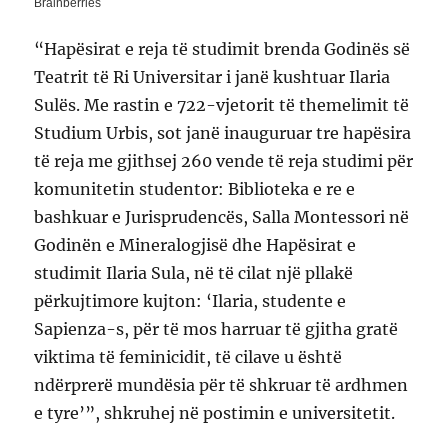
“Hapësirat e reja të studimit brenda Godinës së
Teatrit të Ri Universitar i janë kushtuar Ilaria
Sulës. Me rastin e 722-vjetorit të themelimit të
Studium Urbis, sot janë inauguruar tre hapësira
të reja me gjithsej 260 vende të reja studimi për
komunitetin studentor: Biblioteka e re e
bashkuar e Jurisprudencës, Salla Montessori në
Godinën e Mineralogjisë dhe Hapësirat e
studimit Ilaria Sula, në të cilat një pllakë
përkujtimore kujton: ‘Ilaria, studente e
Sapienza-s, për të mos harruar të gjitha gratë
viktima të feminicidit, të cilave u është
ndërprerë mundësia për të shkruar të ardhmen
e tyre’”, shkruhej në postimin e universitetit.