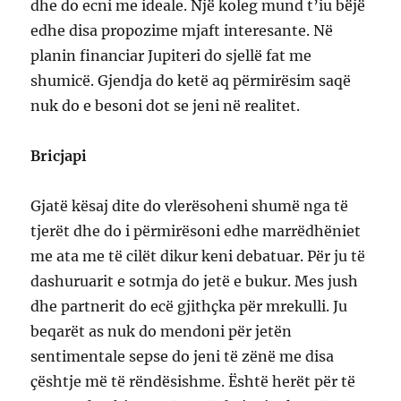
dhe do ecni me ideale. Një koleg mund t’iu bëjë
edhe disa propozime mjaft interesante. Në
planin financiar Jupiteri do sjellë fat me
shumicë. Gjendja do ketë aq përmirësim saqë
nuk do e besoni dot se jeni në realitet.
Bricjapi
Gjatë kësaj dite do vlerësoheni shumë nga të
tjerët dhe do i përmirësoni edhe marrëdhëniet
me ata me të cilët dikur keni debatuar. Për ju të
dashuruarit e sotmja do jetë e bukur. Mes jush
dhe partnerit do ecë gjithçka për mrekulli. Ju
beqarët as nuk do mendoni për jetën
sentimentale sepse do jeni të zënë me disa
çështje më të rëndësishme. Është herët për të