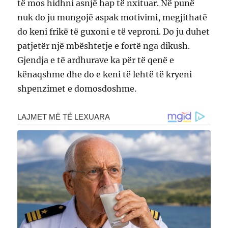
të mos hidhni asnjë hap të nxituar. Në punë
nuk do ju mungojë aspak motivimi, megjithatë
do keni frikë të guxoni e të veproni. Do ju duhet
patjetër një mbështetje e fortë nga dikush.
Gjendja e të ardhurave ka për të qenë e
kënaqshme dhe do e keni të lehtë të kryeni
shpenzimet e domosdoshme.