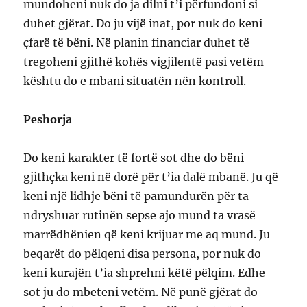
mundoheni nuk do ja dilni t’i përfundoni si
duhet gjërat. Do ju vijë inat, por nuk do keni
çfarë të bëni. Në planin financiar duhet të
tregoheni gjithë kohës vigjilentë pasi vetëm
kështu do e mbani situatën nën kontroll.
Peshorja
Do keni karakter të fortë sot dhe do bëni
gjithçka keni në dorë për t’ia dalë mbanë. Ju që
keni një lidhje bëni të pamundurën për ta
ndryshuar rutinën sepse ajo mund ta vrasë
marrëdhënien që keni krijuar me aq mund. Ju
beqarët do pëlqeni disa persona, por nuk do
keni kurajën t’ia shprehni këtë pëlqim. Edhe
sot ju do mbeteni vetëm. Në punë gjërat do