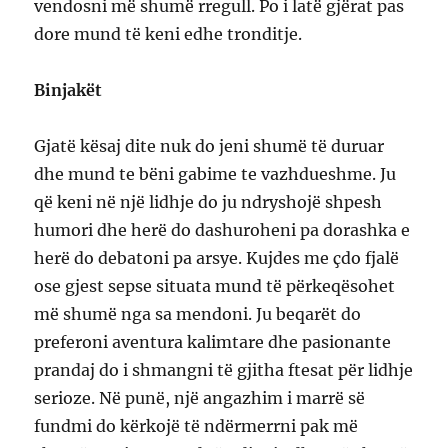
vendosni më shumë rregull. Po i latë gjërat pas
dore mund të keni edhe tronditje.
Binjakët
Gjatë kësaj dite nuk do jeni shumë të duruar
dhe mund te bëni gabime te vazhdueshme. Ju
që keni në një lidhje do ju ndryshojë shpesh
humori dhe herë do dashuroheni pa dorashka e
herë do debatoni pa arsye. Kujdes me çdo fjalë
ose gjest sepse situata mund të përkeqësohet
më shumë nga sa mendoni. Ju beqarët do
preferoni aventura kalimtare dhe pasionante
prandaj do i shmangni të gjitha ftesat për lidhje
serioze. Në punë, një angazhim i marrë së
fundmi do kërkojë të ndërmerrni pak më