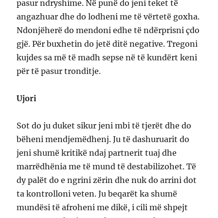
pasur ndryshime. Në punë do jeni teket të
angazhuar dhe do lodheni me të vërtetë goxha.
Ndonjëherë do mendoni edhe të ndërprisni çdo
gjë. Për buxhetin do jetë ditë negative. Tregoni
kujdes sa më të madh sepse në të kundërt keni
për të pasur tronditje.
Ujori
Sot do ju duket sikur jeni mbi të tjerët dhe do
bëheni mendjemëdhenj. Ju të dashuruarit do
jeni shumë kritikë ndaj partnerit tuaj dhe
marrëdhënia me të mund të destabilizohet. Të
dy palët do e ngrini zërin dhe nuk do arrini dot
ta kontrolloni veten. Ju beqarët ka shumë
mundësi të afroheni me dikë, i cili më shpejt