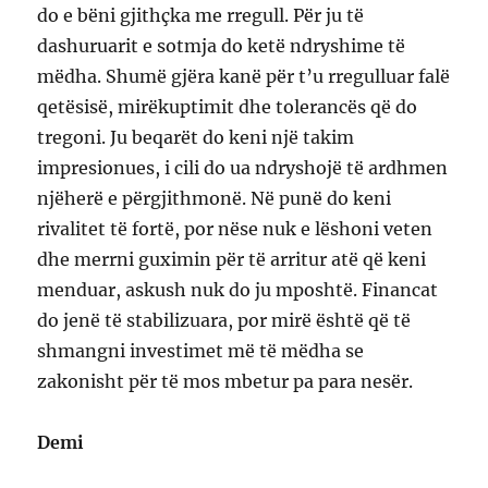
do e bëni gjithçka me rregull. Për ju të
dashuruarit e sotmja do ketë ndryshime të
mëdha. Shumë gjëra kanë për t’u rregulluar falë
qetësisë, mirëkuptimit dhe tolerancës që do
tregoni. Ju beqarët do keni një takim
impresionues, i cili do ua ndryshojë të ardhmen
njëherë e përgjithmonë. Në punë do keni
rivalitet të fortë, por nëse nuk e lëshoni veten
dhe merrni guximin për të arritur atë që keni
menduar, askush nuk do ju mposhtë. Financat
do jenë të stabilizuara, por mirë është që të
shmangni investimet më të mëdha se
zakonisht për të mos mbetur pa para nesër.
Demi