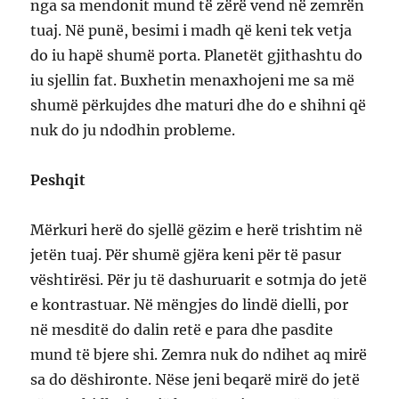
nga sa mendonit mund të zërë vend në zemrën
tuaj. Në punë, besimi i madh që keni tek vetja
do iu hapë shumë porta. Planetët gjithashtu do
iu sjellin fat. Buxhetin menaxhojeni me sa më
shumë përkujdes dhe maturi dhe do e shihni që
nuk do ju ndodhin probleme.
Peshqit
Mërkuri herë do sjellë gëzim e herë trishtim në
jetën tuaj. Për shumë gjëra keni për të pasur
vështirësi. Për ju të dashuruarit e sotmja do jetë
e kontrastuar. Në mëngjes do lindë dielli, por
në mesditë do dalin retë e para dhe pasdite
mund të bjere shi. Zemra nuk do ndihet aq mirë
sa do dëshironte. Nëse jeni beqarë mirë do jetë