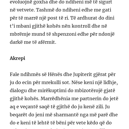
evoluojnë goxha dhe do ndiheni më të sigurt
në vetvete. Tashmë do ndiheni edhe me gati
për të marrë një post të ri. Të ardhurat do dini
t’i mbani gjithë kohës nën kontroll dhe në
mbrëmje mund të shpenzoni edhe për ndonjë
darkë me të afërmit.
Akrepi
Fale ndihmës së Hënës dhe Jupiterit gjërat për
ju do ecin për mrekulli sot. Nëse keni një lidhje,
dialogu dhe mirëkuptimi do mbizotërojë gjatë
gjithë kohës. Marrëdhënia me partnerin do jetë
aq e veçantë saqë të gjithë do ju kenë zili. Ju
beqarët do jeni më sharmantë nga më parë dhe
do e keni të lehtë të bëni për vete këdo që do