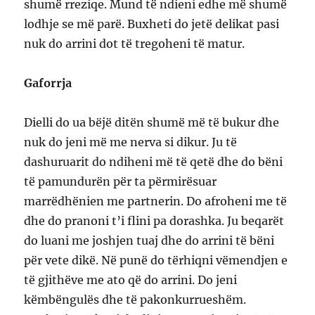
shumë rreziqe. Mund të ndieni edhe më shumë
lodhje se më parë. Buxheti do jetë delikat pasi
nuk do arrini dot të tregoheni të matur.
Gaforrja
Dielli do ua bëjë ditën shumë më të bukur dhe
nuk do jeni më me nerva si dikur. Ju të
dashuruarit do ndiheni më të qetë dhe do bëni
të pamundurën për ta përmirësuar
marrëdhënien me partnerin. Do afroheni me të
dhe do pranoni t’i flini pa dorashka. Ju beqarët
do luani me joshjen tuaj dhe do arrini të bëni
për vete dikë. Në punë do tërhiqni vëmendjen e
të gjithëve me ato që do arrini. Do jeni
këmbëngulës dhe të pakonkurrueshëm.