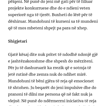
pëlqeni. Në punë do jeni më gati për të filluar
projekte konkurruese dhe do e ndieni veten
superiorë nga të tjerët. Buxheti do lërë për të
dëshiruar. Mundohuni të kurseni sa të mundeni
që të mos mbeteni shpejt pa para në xhep.
Shigjetari
Gjatë kësaj dite nuk pritet të ndodhë ndonjë gjë
e jashtëzakonshme dhe shpesh do mërziteni.
Për ju të dashuruarit ka rrezik që e sotmja të
jetë rutinë dhe zemra nuk do ndihet mirë.
Mundohuni të bëni gjëra të reja që emocionet
të shtohen. Ju beqarët do jeni impulsive dhe do
pranoni të dilni me persona që në fakt nuk ja
vlejnë. Në punë do ndërmerrni iniciativa të reja