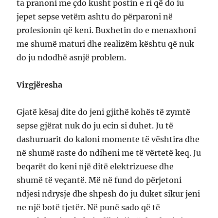
ta pranoni me çdo kusht postin e ri që do iu
jepet sepse vetëm ashtu do përparoni në
profesionin që keni. Buxhetin do e menaxhoni
me shumë maturi dhe realizëm kështu që nuk
do ju ndodhë asnjë problem.
Virgjëresha
Gjatë kësaj dite do jeni gjithë kohës të zymtë
sepse gjërat nuk do ju ecin si duhet. Ju të
dashuruarit do kaloni momente të vështira dhe
në shumë raste do ndiheni me të vërtetë keq. Ju
beqarët do keni një ditë elektrizuese dhe
shumë të veçantë. Më në fund do përjetoni
ndjesi ndrysje dhe shpesh do ju duket sikur jeni
ne një botë tjetër. Në punë sado që të