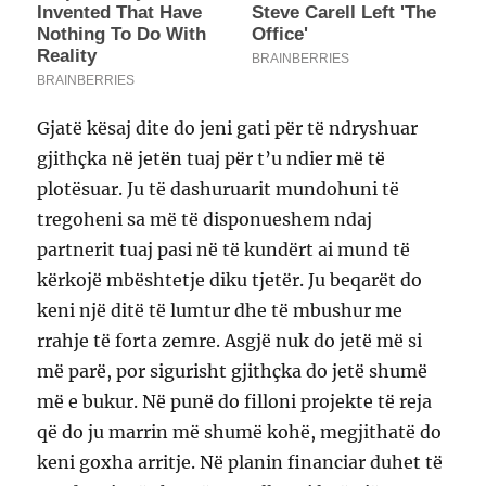
Gjatë kësaj dite do jeni gati për të ndryshuar
gjithçka në jetën tuaj për t’u ndier më të
plotësuar. Ju të dashuruarit mundohuni të
tregoheni sa më të disponueshem ndaj
partnerit tuaj pasi në të kundërt ai mund të
kërkojë mbështetje diku tjetër. Ju beqarët do
keni një ditë të lumtur dhe të mbushur me
rrahje të forta zemre. Asgjë nuk do jetë më si
më parë, por sigurisht gjithçka do jetë shumë
më e bukur. Në punë do filloni projekte të reja
që do ju marrin më shumë kohë, megjithatë do
keni goxha arritje. Në planin financiar duhet të