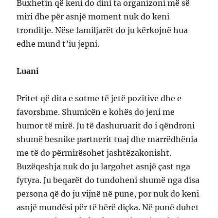
Buxhetin që keni do dini ta organizoni më së
miri dhe për asnjë moment nuk do keni
tronditje. Nëse familjarët do ju kërkojnë hua
edhe mund t’iu jepni.
Luani
Pritet që dita e sotme të jetë pozitive dhe e
favorshme. Shumicën e kohës do jeni me
humor të mirë. Ju të dashuruarit do i qëndroni
shumë besnike partnerit tuaj dhe marrëdhënia
me të do përmirësohet jashtëzakonisht.
Buzëqeshja nuk do ju largohet asnjë çast nga
fytyra. Ju beqarët do tundoheni shumë nga disa
persona që do ju vijnë në pune, por nuk do keni
asnjë mundësi për të bërë diçka. Në punë duhet