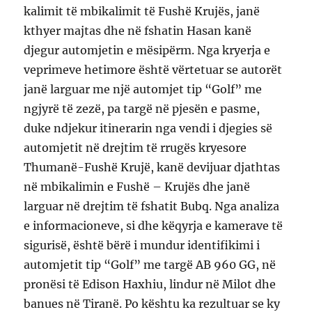
kalimit të mbikalimit të Fushë Krujës, janë
kthyer majtas dhe në fshatin Hasan kanë
djegur automjetin e mësipërm. Nga kryerja e
veprimeve hetimore është vërtetuar se autorët
janë larguar me një automjet tip “Golf” me
ngjyrë të zezë, pa targë në pjesën e pasme,
duke ndjekur itinerarin nga vendi i djegies së
automjetit në drejtim të rrugës kryesore
Thumanë-Fushë Krujë, kanë devijuar djathtas
në mbikalimin e Fushë – Krujës dhe janë
larguar në drejtim të fshatit Bubq. Nga analiza
e informacioneve, si dhe këqyrja e kamerave të
sigurisë, është bërë i mundur identifikimi i
automjetit tip “Golf” me targë AB 960 GG, në
pronësi të Edison Haxhiu, lindur në Milot dhe
banues në Tiranë. Po kështu ka rezultuar se ky