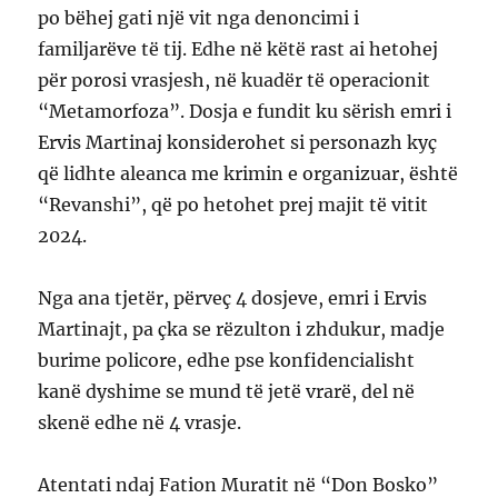
po bëhej gati një vit nga denoncimi i
familjarëve të tij. Edhe në këtë rast ai hetohej
për porosi vrasjesh, në kuadër të operacionit
“Metamorfoza”. Dosja e fundit ku sërish emri i
Ervis Martinaj konsiderohet si personazh kyç
që lidhte aleanca me krimin e organizuar, është
“Revanshi”, që po hetohet prej majit të vitit
2024.
Nga ana tjetër, përveç 4 dosjeve, emri i Ervis
Martinajt, pa çka se rëzulton i zhdukur, madje
burime policore, edhe pse konfidencialisht
kanë dyshime se mund të jetë vrarë, del në
skenë edhe në 4 vrasje.
Atentati ndaj Fation Muratit në “Don Bosko”