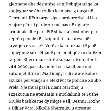
gjermane dhe dëshmisë së një shqiptari që ka
shpjeguar se Sherrniku ka marrë 3 targa në
Gjermani. Këto targa sipas prokurorisë ai i ka
ruajtur për t’i përdorur më pas në ngjarje
kriminale dhe për këtë shkak ai dyshohet për
veprën penale të “krijimit të kushteve për
kryerjen e vrasje”. Vetë ai ka refuzuar të japë
shpjegime se cilët janë personat që ai u dorëzoi
targën. Sherrniku është akuzuar në dhjetor të
vitit 2020, pasi dyshohet se i ka dhënë një
automjet Brilant Martinajt, i cili në atë kohë u
akuzua për vrasjen e efektivit të policisë Xhulio
Prela. Një muaj pasi Brilant Martinaj u
ekzekutua në atentatin e mbikalimit të Fushë-
Krujës bashkë me dy miqtë e tij, Besmir Hoxha
e Dikler Vata, Nikollë Sherrniku u arrestua