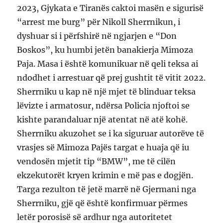
2023, Gjykata e Tiranës caktoi masën e sigurisë
“arrest me burg” për Nikoll Sherrnikun, i
dyshuar si i përfshirë në ngjarjen e “Don
Boskos”, ku humbi jetën banakierja Mimoza
Paja. Masa i është komunikuar në qeli teksa ai
ndodhet i arrestuar që prej gushtit të vitit 2022.
Sherrniku u kap në një mjet të blinduar teksa
lëvizte i armatosur, ndërsa Policia njoftoi se
kishte parandaluar një atentat në atë kohë.
Sherrniku akuzohet se i ka siguruar autorëve të
vrasjes së Mimoza Pajës targat e huaja që iu
vendosën mjetit tip “BMW”, me të cilën
ekzekutorët kryen krimin e më pas e dogjën.
Targa rezulton të jetë marrë në Gjermani nga
Sherrniku, gjë që është konfirmuar përmes
letër porosisë së ardhur nga autoritetet