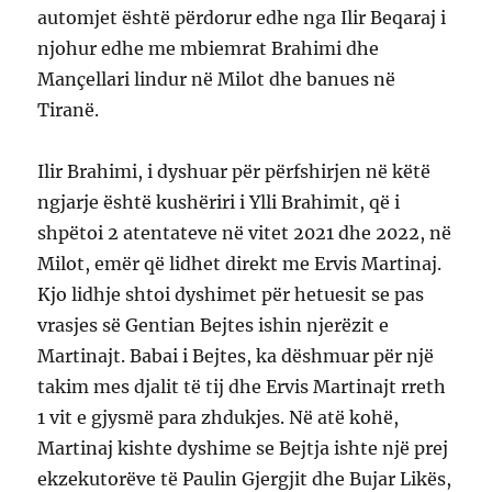
automjet është përdorur edhe nga Ilir Beqaraj i
njohur edhe me mbiemrat Brahimi dhe
Mançellari lindur në Milot dhe banues në
Tiranë.
Ilir Brahimi, i dyshuar për përfshirjen në këtë
ngjarje është kushëriri i Ylli Brahimit, që i
shpëtoi 2 atentateve në vitet 2021 dhe 2022, në
Milot, emër që lidhet direkt me Ervis Martinaj.
Kjo lidhje shtoi dyshimet për hetuesit se pas
vrasjes së Gentian Bejtes ishin njerëzit e
Martinajt. Babai i Bejtes, ka dëshmuar për një
takim mes djalit të tij dhe Ervis Martinajt rreth
1 vit e gjysmë para zhdukjes. Në atë kohë,
Martinaj kishte dyshime se Bejtja ishte një prej
ekzekutorëve të Paulin Gjergjit dhe Bujar Likës,