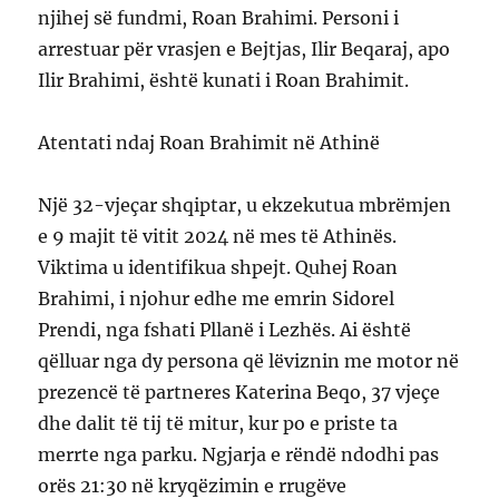
njihej së fundmi, Roan Brahimi. Personi i
arrestuar për vrasjen e Bejtjas, Ilir Beqaraj, apo
Ilir Brahimi, është kunati i Roan Brahimit.
Atentati ndaj Roan Brahimit në Athinë
Një 32-vjeçar shqiptar, u ekzekutua mbrëmjen
e 9 majit të vitit 2024 në mes të Athinës.
Viktima u identifikua shpejt. Quhej Roan
Brahimi, i njohur edhe me emrin Sidorel
Prendi, nga fshati Pllanë i Lezhës. Ai është
qëlluar nga dy persona që lëviznin me motor në
prezencë të partneres Katerina Beqo, 37 vjeçe
dhe dalit të tij të mitur, kur po e priste ta
merrte nga parku. Ngjarja e rëndë ndodhi pas
orës 21:30 në kryqëzimin e rrugëve