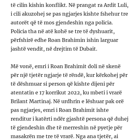
të cilin kishin konflikt. Në prangat ra Ardit Luli,
i cili akuzohej se pas ngjarjes kishte fshehur tre
autorët që të mos gjendeshin nga policia.
Policia tha në atë kohë se tre të dyshuarit,
përfshirë edhe Roan Brahimin ishin larguar
jashtë vendit, në drejtim të Dubait.
Më vonë, emri i Roan Brahimit doli në skenë
për një tjetër ngjarje të rëndë, kur kërkohej për
të dëshmuar si person që kishte dijeni për
atentatin e 17 korrikut 2022, ku mbeti i vrarë
Brilant Martinaj. Në urdhrin e lëshuar pak orë
pas ngjarjes, emri i Roan Brahimit ishte
renditur i katërti ndër gjashtë persona që duhej
të gjendeshin dhe të merreshin në pyetje për
masakrën me tre të vrarë. Nga ana tjetër, ai