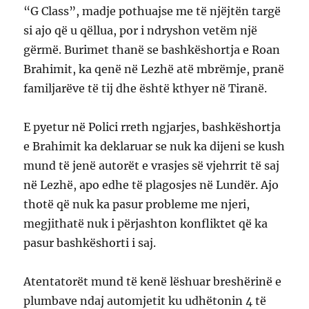
“G Class”, madje pothuajse me të njëjtën targë
si ajo që u qëllua, por i ndryshon vetëm një
gërmë. Burimet thanë se bashkëshortja e Roan
Brahimit, ka qenë në Lezhë atë mbrëmje, pranë
familjarëve të tij dhe është kthyer në Tiranë.
E pyetur në Polici rreth ngjarjes, bashkëshortja
e Brahimit ka deklaruar se nuk ka dijeni se kush
mund të jenë autorët e vrasjes së vjehrrit të saj
në Lezhë, apo edhe të plagosjes në Lundër. Ajo
thotë që nuk ka pasur probleme me njeri,
megjithatë nuk i përjashton konfliktet që ka
pasur bashkëshorti i saj.
Atentatorët mund të kenë lëshuar breshërinë e
plumbave ndaj automjetit ku udhëtonin 4 të