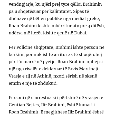
vendngjarje, ku njëri prej tyre qëlloi Brahimin
pa u shqetësuar për kalimtarët. Sipas të
dhënave që bëhen publike nga mediat greke,
Roan Brahimi kishte mbërritur aty pre 3 ditësh,
ndërsa më herët kishte qenë në Dubai.
Për Policinë shqiptare, Brahimi ishte person në
kërkim, por nuk ishte arritur as të shoqërohej
për t’u marrë në pyetje. Roan Brahimi njihej si
një nga rivalët e deklaruar të Ervis Martinajt.
Vrasja e tij në Athinë, nxori sërish në skenë
emrin e një të zhdukuri.
Personi që u arrestua si i përfshirë në vrasjen e
Gentian Bejtes, Ilir Brahimi, është kunati i
Roan Brahimit. E megjithëse Ilir Brahimi është