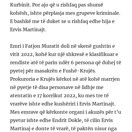
Kurbinit. Por ajo që u rishfaq pas shumë
kohësh, ishte përplasja mes grupeve kriminale.
E bashkë me të duket se u rishfaq edhe hija e
Ervis Martinajt.
Emri i Fatjon Muratit doli në skenë gushtin e
vitit 2022, kohë kur një shkresë e klasifikuar e
rendiste atë të parin ndër 6 persona që duhej të
pyetej për masakrën e Fushë-Krujës.
Prokuroria e Krujës kërkoi në atë kohë marrjen
në pyetje të disa personave në lidhje me
atentatin e 17 korrikut 2022, ku mes tre të
vrarëve ishte edhe kushëriri i Ervis Martinajt.
Mes emrave që kërkonte organi i akuzës për t’u
pyetur ishte edhe Endrit Dokle, të cilin Ervis
Martinaj e donte të vrarë, të paktën nisur nga