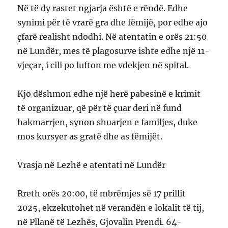
Në të dy rastet ngjarja është e rëndë. Edhe
synimi për të vrarë gra dhe fëmijë, por edhe ajo
çfarë realisht ndodhi. Në atentatin e orës 21:50
në Lundër, mes të plagosurve ishte edhe një 11-
vjeçar, i cili po lufton me vdekjen në spital.
Kjo dëshmon edhe një herë pabesinë e krimit
të organizuar, që për të çuar deri në fund
hakmarrjen, synon shuarjen e familjes, duke
mos kursyer as gratë dhe as fëmijët.
Vrasja në Lezhë e atentati në Lundër
Rreth orës 20:00, të mbrëmjes së 17 prillit
2025, ekzekutohet në verandën e lokalit të tij,
në Pllanë të Lezhës, Gjovalin Prendi. 64-