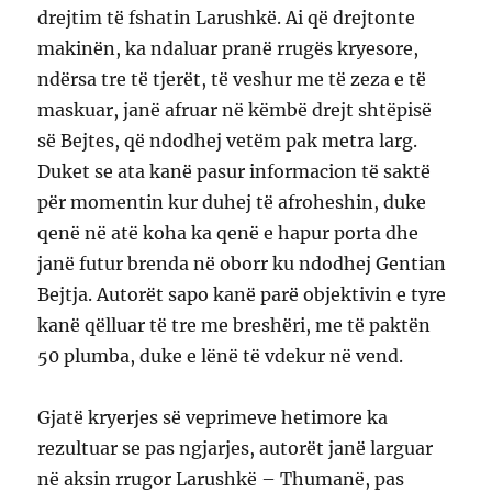
drejtim të fshatin Larushkë. Ai që drejtonte
makinën, ka ndaluar pranë rrugës kryesore,
ndërsa tre të tjerët, të veshur me të zeza e të
maskuar, janë afruar në këmbë drejt shtëpisë
së Bejtes, që ndodhej vetëm pak metra larg.
Duket se ata kanë pasur informacion të saktë
për momentin kur duhej të afroheshin, duke
qenë në atë koha ka qenë e hapur porta dhe
janë futur brenda në oborr ku ndodhej Gentian
Bejtja. Autorët sapo kanë parë objektivin e tyre
kanë qëlluar të tre me breshëri, me të paktën
50 plumba, duke e lënë të vdekur në vend.
Gjatë kryerjes së veprimeve hetimore ka
rezultuar se pas ngjarjes, autorët janë larguar
në aksin rrugor Larushkë – Thumanë, pas