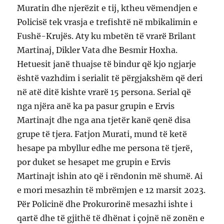
Muratin dhe njerëzit e tij, ktheu vëmendjen e
Policisë tek vrasja e trefishtë në mbikalimin e
Fushë-Krujës. Aty ku mbetën të vrarë Brilant
Martinaj, Dikler Vata dhe Besmir Hoxha.
Hetuesit janë thuajse të bindur që kjo ngjarje
është vazhdim i serialit të përgjakshëm që deri
në atë ditë kishte vrarë 15 persona. Serial që
nga njëra anë ka pa pasur grupin e Ervis
Martinajt dhe nga ana tjetër kanë qenë disa
grupe të tjera. Fatjon Murati, mund të ketë
hesape pa mbyllur edhe me persona të tjerë,
por duket se hesapet me grupin e Ervis
Martinajt ishin ato që i rëndonin më shumë. Ai
e mori mesazhin të mbrëmjen e 12 marsit 2023.
Për Policinë dhe Prokurorinë mesazhi ishte i
qartë dhe të gjithë të dhënat i çojnë në zonën e