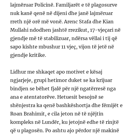
lajmëruar Policinë. Familjarët e të plagosurve
nuk kanë qenë në dijeni dhe janë lajmëruar
rreth një orë më vonë. Arenc Stafa dhe Kian
Mullahi ndodhen jashtë rrezikut, 17-vjeçari në
gjendje më të stabilizuar, ndërsa vëllai i tij që
sapo kishte mbushur 11 vjeç, vijon të jetë në
gjendje kritike.
Lidhur me shkaqet apo motivet e kësaj
ngjarjeje, grupi hetimor duket se ka krijuar
bindjen se bëhet fjalë për një ngatërresë nga
ana e atentatorëve. Hetuesit besojnë se
shënjestra ka qenë bashkëshortja dhe fëmijët e
Roan Brahimit, e cila jeton në të njëjtin
kompleks në Lundër, ku jetojnë edhe të rinjtë
që u plagosën. Po ashtu ajo përdor një makinë