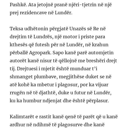
Pashkë. Ata jetojnë pranë njëri-tjetrin në një
prej rezidencave në Lundër.
Teksa udhëtonin përgjatë Unazës së Re në
drejtim të Lundrës, një motor i priste para
kthesës që futesh për në Lundër, në krahun
përballë Agropark. Sapo kanë parë automjetin
autorët kanë nisur të qëllojnë me breshëri drejt
tij. Drejtuesi i mjetit është munduar t’i
shmanget plumbave, megjithëse duket se në
atë kohë ka mbetur i plagosur, por ka vijuar
rrugën në të djathtë, duke u futur në Lundër,
ku ka humbur ndjenjat dhe është përplasur.
Kalimtarët e rastit kanë qenë të parët që u kanë
ardhur në ndihmë të plagosurve dhe kanë