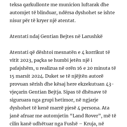
teksa qarkullonte me municion luftarak dhe
automjet të blinduar, ndërsa dyshohet se ishte
nisur për të kryer një atentat.
Atentati ndaj Gentian Bejtes në Larushkë
Atentati që dështoi mesnatën e 4 korrikut të
vitit 2023, paçka se humbi jetën një i
pafajshëm, u realizua në orën 16 e 20 minuta të
15 marsit 2024. Duket se të njëjtën autorë
provuan sërish dhe kësaj here ekzekutuan 43-
vjeçarin Gentian Bejtja. Sipas të dhënave të
siguruara nga grupi hetimor, në ngjarje
dyshohet të kenë marrë pjesë 4 persona. Ata
janë afruar me automjetin “Land Rover”, më të
cilin kanë udhëtuar nga Fushë – Kruja, në