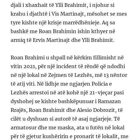
djali i xhaxhait të Ylli Brahimit, i njohur si
krahu i djathtë i Vis Martinajt, mësohet se mes
tyre kishte një krisje marrëdhënieje. Aq sa
bashkë me Roan Brahimin ishin kthyer në
armiq të Ervis Martinajt dhe Ylli Brahimit.
Roan Brahimi u shpall në kërkim fillimisht në
vitin 2021, për një incident të rëndë që ndodhi
në një lokal në Zejmen të Lezhës, më 13 nëntor
të atij viti. Në lidhje me ngjarjen Policia e
Lezhës arrestoi në atë kohë një 21-vjeçar pasi
dyshohej se kishte bashkëpunuar i Ramazan
Rrajës, Roan Brahimit dhe Alesio Dobrozit, të
cilët u dyshuan si autorë të asaj ngjarjeje. Të
armatosur dhe me maska, ata u futën në lokal
për të gjetur kushëririn e pronarit të lokalit, me