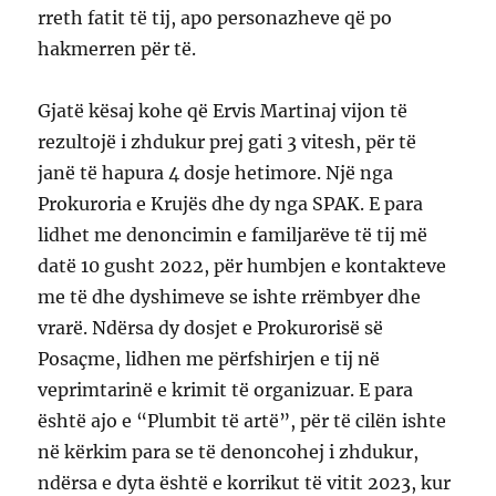
rreth fatit të tij, apo personazheve që po
hakmerren për të.
Gjatë kësaj kohe që Ervis Martinaj vijon të
rezultojë i zhdukur prej gati 3 vitesh, për të
janë të hapura 4 dosje hetimore. Një nga
Prokuroria e Krujës dhe dy nga SPAK. E para
lidhet me denoncimin e familjarëve të tij më
datë 10 gusht 2022, për humbjen e kontakteve
me të dhe dyshimeve se ishte rrëmbyer dhe
vrarë. Ndërsa dy dosjet e Prokurorisë së
Posaçme, lidhen me përfshirjen e tij në
veprimtarinë e krimit të organizuar. E para
është ajo e “Plumbit të artë”, për të cilën ishte
në kërkim para se të denoncohej i zhdukur,
ndërsa e dyta është e korrikut të vitit 2023, kur