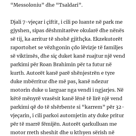
“Messoloniu” dhe “Tsaldari”.
Djali 7-vjeçar i çiftit, i cili po luante në park me
gjyshen, sipas dëshmitarëve okularë dhe nënës
së tij, ka arritur të shohë gjithçka. Ekzekutorët
raportohet se vëzhgonin çdo lëvizje të familjes
së viktimës, dhe siç duket kanë ruajtur një vend
parkimi për Roan Brahimin për ta futur në
kurth. Autorët kanë parë shënjestrën e tyre
duke mbërritur dhe më pas, kanë ndezur
motorin duke u larguar nga vendi i ngjarjes. Në
këtë mënyrë vrasësit kanë lënë të lirë një vend
parkimi që do të shërbente si “karrem” për 32-
vjeçarin, i cili parkoi automjetin aty duke pritur
për të marrë fëmijën. Autorët qarkulluan me
motor rreth sheshit dhe u kthyen sërish në