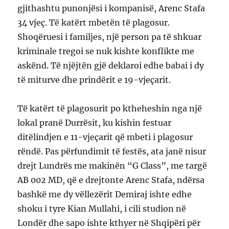
gjithashtu punonjësi i kompanisë, Arenc Stafa
34 vjeç. Të katërt mbetën të plagosur.
Shoqëruesi i familjes, një person pa të shkuar
kriminale tregoi se nuk kishte konflikte me
askënd. Të njëjtën gjë deklaroi edhe babai i dy
të miturve dhe prindërit e 19-vjeçarit.
Të katërt të plagosurit po ktheheshin nga një
lokal pranë Durrësit, ku kishin festuar
ditëlindjen e 11-vjeçarit që mbeti i plagosur
rëndë. Pas përfundimit të festës, ata janë nisur
drejt Lundrës me makinën “G Class”, me targë
AB 002 MD, që e drejtonte Arenc Stafa, ndërsa
bashkë me dy vëllezërit Demiraj ishte edhe
shoku i tyre Kian Mullahi, i cili studion në
Londër dhe sapo ishte kthyer në Shqipëri për