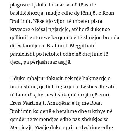
plagosurit, duke besuar se në të ishte
bashkëshortja, madje edhe dy fëmijët e Roan
Brahimit. Nëse kjo vijon të mbetet pista
kryesore e kësaj ngjarjeje, atëherë duket se
qëllimi i autorëve ka qenë që të shuajnë brenda
ditës familjen e Brahimit. Megjithatë
paralelisht po hetohet edhe në drejtime të
tjera, pa përjashtuar asgjë.
E duke mbajtur fokusin tek një hakmarrje e
mundshme, që lidh ngjarjen e Lezhës dhe atë
të Lundrës, hetuesit shkojnë drejt një emri.
Ervis Martinajt. Armiqësia e tij me Roan
Brahimin ka qenë e hershme dhe u kthye në
qendër të vëmendjes edhe pas zhdukjes së
Martinajt. Madje duke ngritur dyshime edhe