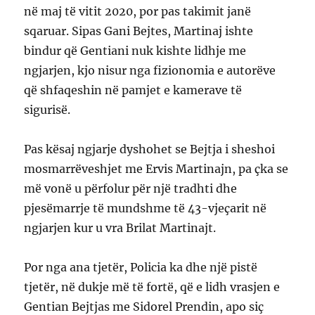
në maj të vitit 2020, por pas takimit janë
sqaruar. Sipas Gani Bejtes, Martinaj ishte
bindur që Gentiani nuk kishte lidhje me
ngjarjen, kjo nisur nga fizionomia e autorëve
që shfaqeshin në pamjet e kamerave të
sigurisë.
Pas kësaj ngjarje dyshohet se Bejtja i sheshoi
mosmarrëveshjet me Ervis Martinajn, pa çka se
më vonë u përfolur për një tradhti dhe
pjesëmarrje të mundshme të 43-vjeçarit në
ngjarjen kur u vra Brilat Martinajt.
Por nga ana tjetër, Policia ka dhe një pistë
tjetër, në dukje më të fortë, që e lidh vrasjen e
Gentian Bejtjas me Sidorel Prendin, apo siç