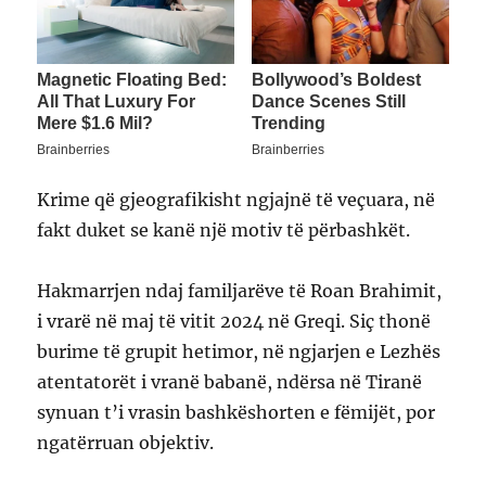
Krime që gjeografikisht ngjajnë të veçuara, në
fakt duket se kanë një motiv të përbashkët.
Hakmarrjen ndaj familjarëve të Roan Brahimit,
i vrarë në maj të vitit 2024 në Greqi. Siç thonë
burime të grupit hetimor, në ngjarjen e Lezhës
atentatorët i vranë babanë, ndërsa në Tiranë
synuan t’i vrasin bashkëshorten e fëmijët, por
ngatërruan objektiv.