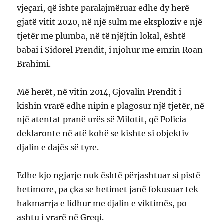
vjeçari, që ishte paralajmëruar edhe dy herë
gjatë vitit 2020, në një sulm me eksploziv e një
tjetër me plumba, në të njëjtin lokal, është
babai i Sidorel Prendit, i njohur me emrin Roan
Brahimi.
Më herët, në vitin 2014, Gjovalin Prendit i
kishin vrarë edhe nipin e plagosur një tjetër, në
një atentat pranë urës së Milotit, që Policia
deklaronte në atë kohë se kishte si objektiv
djalin e dajës së tyre.
Edhe kjo ngjarje nuk është përjashtuar si pistë
hetimore, pa çka se hetimet janë fokusuar tek
hakmarrja e lidhur me djalin e viktimës, po
ashtu i vrarë në Greqi.