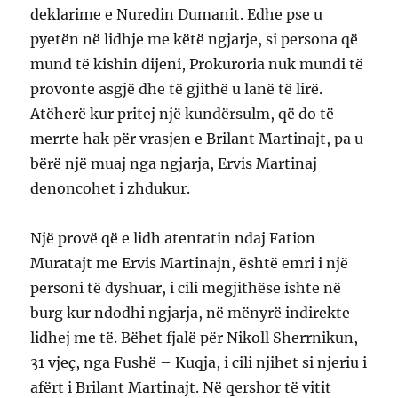
deklarime e Nuredin Dumanit. Edhe pse u
pyetën në lidhje me këtë ngjarje, si persona që
mund të kishin dijeni, Prokuroria nuk mundi të
provonte asgjë dhe të gjithë u lanë të lirë.
Atëherë kur pritej një kundërsulm, që do të
merrte hak për vrasjen e Brilant Martinajt, pa u
bërë një muaj nga ngjarja, Ervis Martinaj
denoncohet i zhdukur.
Një provë që e lidh atentatin ndaj Fation
Muratajt me Ervis Martinajn, është emri i një
personi të dyshuar, i cili megjithëse ishte në
burg kur ndodhi ngjarja, në mënyrë indirekte
lidhej me të. Bëhet fjalë për Nikoll Sherrnikun,
31 vjeç, nga Fushë – Kuqja, i cili njihet si njeriu i
afërt i Brilant Martinajt. Në qershor të vitit