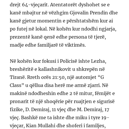
drejt 64-vjeçarit. Atentatorët dyshohet se e
kanë mbajtur në vëzhgim Gjovalin Prendin dhe
kanë gjetur momentin e përshtatshëm kur ai
po futej në lokal. Në kohën kur ndodhi ngjarja,
prezentë kanë qenë edhe persona të tjerë,
madje edhe familjarë të viktimës.
Në kohën kur fokusi i Policisë ishte Lezha,
breshëritë e kallashnikovit u shkrepën në
Tiranë. Rreth orës 21:50, një automjet “G
Class” u qëllua disa herë me armë zjarri. Në
makinë ndodheshin edhe 2 të mitur, fëmijët e
pronarit të një shoqërie për ruajtjen e sigurisë
fizike, D. Demiraj, 11 vjeç dhe M. Demiraj, 17
vjeç. Bashkë me ta ishte dhe miku i tyre 19-
vjeçar, Kian Mullahi dhe shoferi i familjes,