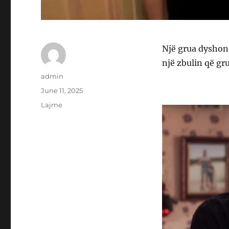
Një grua dyshon 
një zbulin që gr
Author
admin
Posted
June 11, 2025
on
Categories
Lajme