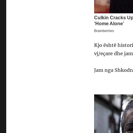
Kjo është histor
vj/eçare dhe jam 
Jam nga Shkodra