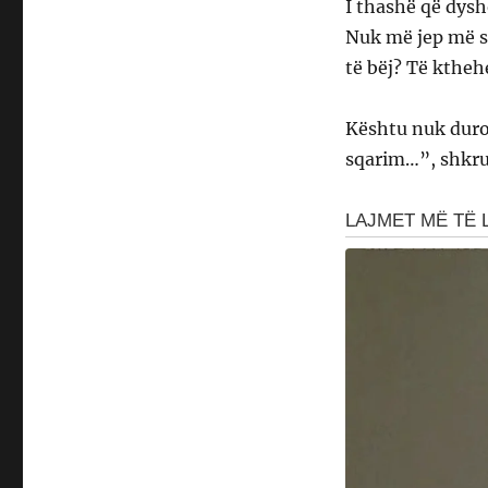
I thashë që dysh
Nuk më jep më s
të bëj? Të ktheh
Kështu nuk duroj 
sqarim…”, shkru