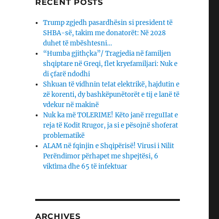
RECENT POSTS
Trump zgjedh pasardhësin si president të
SHBA-së, takim me donatorët: Në 2028
duhet të mbështesni…
“Humba gjithçka”/ Tragjedia në familjen
shqiptare në Greqi, flet kryefamiljari: Nuk e
di çfarë ndodhi
Shkuan të vidhnin teIat elektrikë, hajdutin e
zë korenti, dy bashkëpunëtorët e tij e lanë të
vdekur në makinë
Nuk ka më TOLERIME! Këto janë rreguIIat e
reja të Kodit Rrugor, ja si e pësojnë shoferat
problematikë
ALAM në fqinjin e Shqipërisë! Virusi i Nilit
Perëndimor përhapet me shpejtësi, 6
viktìma dhe 65 të infektuar
ARCHIVES