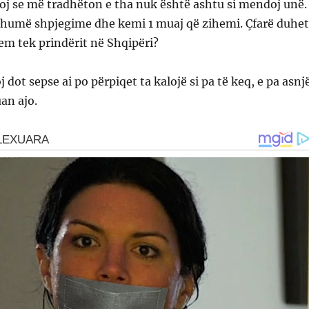
oj se më tradhëton e tha nuk është ashtu si mendoj unë.
humë shpjegime dhe kemi 1 muaj që zihemi. Çfarë duhet
em tek prindërit në Shqipëri?
dot sepse ai po përpiqet ta kalojë si pa të keq, e pa asnj
an ajo.