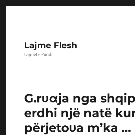
Lajme Flesh
Lajmet e Fundit
G.rυαja nga shqipt
erdhi një natë ku
përjetoυa m’ka …