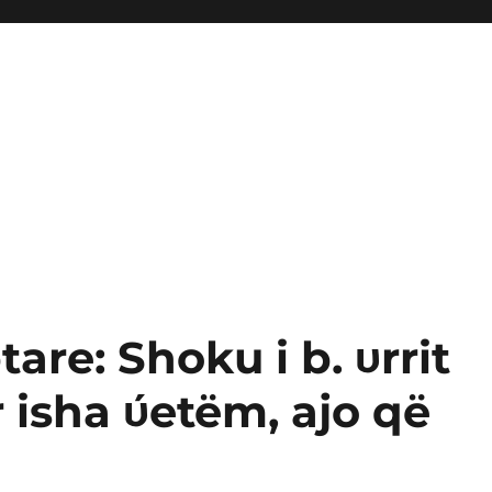
are: Shoku i b. υrrit
r isha ύetëm, ajo që