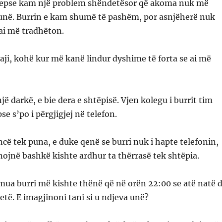
sepse kam një problem shëndetësor që akoma nuk më
punë. Burrin e kam shumë të pashëm, por asnjëherë nuk
ai më tradhëton.
aji, kohë kur më kanë lindur dyshime të forta se ai më
jë darkë, e bie dera e shtëpisë. Vjen kolegu i burrit tim
e s’po i përgjigjej në telefon.
ncë tek puna, e duke qenë se burri nuk i hapte telefonin,
unojnë bashkë kishte ardhur ta thërrasë tek shtëpia.
 mua burri më kishte thënë që në orën 22:00 se atë natë 
tretë. E imagjinoni tani si u ndjeva unë?