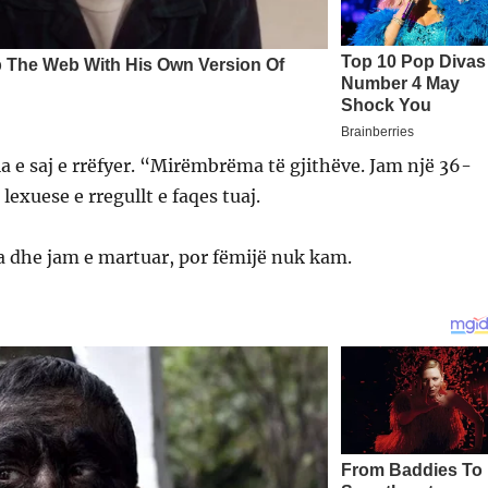
ia e saj e rrëfyer. “Mirëmbrëma të gjithëve. Jam një 36-
lexuese e rregullt e faqes tuaj.
 dhe jam e martuar, por fëmijë nuk kam.