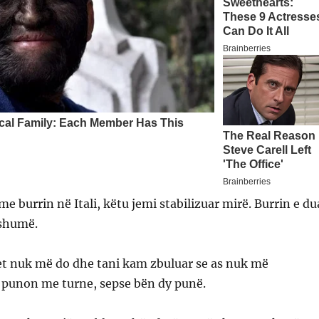
 me burrin në Itali, këtu jemi stabilizuar mirë. Burrin e du
 shumë.
et nuk më do dhe tani kam zbuluar se as nuk më
i punon me turne, sepse bën dy punë.