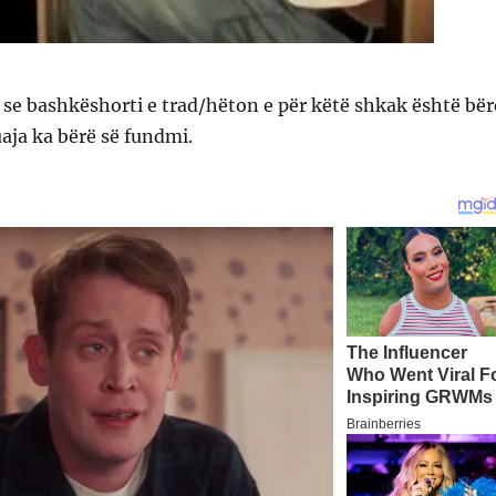
se bashkëshorti e trad/hëton e për këtë shkak është bër
uaja ka bërë së fundmi.