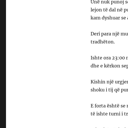
Unë nuk punoj 
lejon të dal në 
kam dyshuar se 
Deri para një mu
tradhëton.
Ishte ora 23:00 n
dhe e kërkon seps
Kishin një urgje
shoku i tij që p
E forta është se
të ishte turni i 