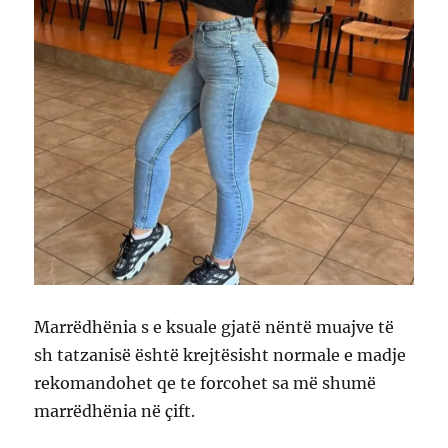
Marrëdhënia s e ksuale gjatë nëntë muajve të
sh tatzanisë është krejtësisht normale e madje
rekomandohet qe te forcohet sa më shumë
marrëdhënia në çift.