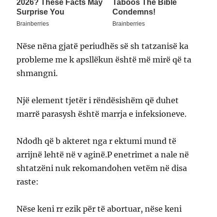
Nëse nëna gjatë periudhës së sh tatzanisë ka
probleme me k apsllëkun është më mirë që ta
shmangni.
Një element tjetër i rëndësishëm që duhet
marrë parasysh është marrja e infeksioneve.
Ndodh që b akteret nga r ektumi mund të
arrijnë lehtë në v aginë.P enetrimet a nale në
shtatzëni nuk rekomandohen vetëm në disa
raste:
Nëse keni rr ezik për të abortuar, nëse keni