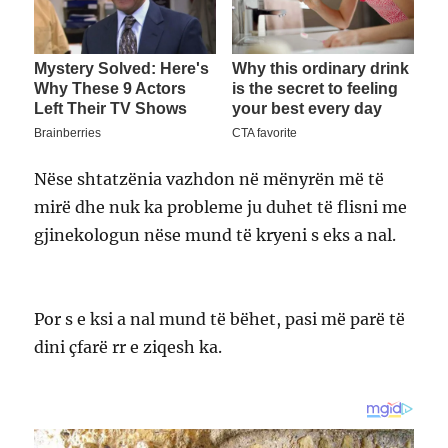
Nëse shtatzënia vazhdon në mënyrën më të
mirë dhe nuk ka probleme ju duhet të flisni me
gjinekologun nëse mund të kryeni s eks a nal.
Por s e ksi a nal mund të bëhet, pasi më parë të
dini çfarë rr e ziqesh ka.