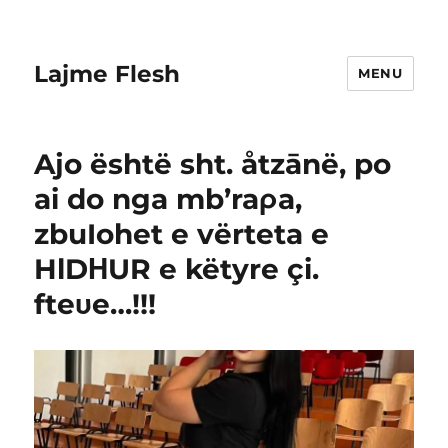
Lajme Flesh
MENU
Ajo është sht. åtzānë, po
ai do nga mb’raρa,
zbuIohet e vërteta e
HlDΗUR e këtyre çi.
fteυe…!!!