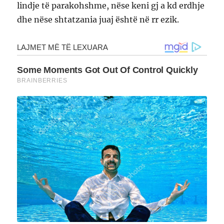
lindje të parakohshme, nëse keni gj a kd erdhje
dhe nëse shtatzania juaj është në rr ezik.