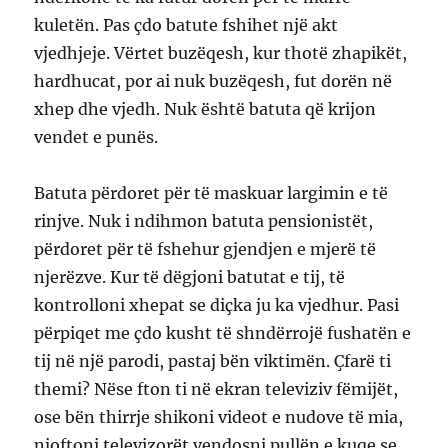
kuletën. Pas çdo batute fshihet një akt
vjedhjeje. Vërtet buzëqesh, kur thotë zhapikët,
hardhucat, por ai nuk buzëqesh, fut dorën në
xhep dhe vjedh. Nuk është batuta që krijon
vendet e punës.
Batuta përdoret për të maskuar largimin e të
rinjve. Nuk i ndihmon batuta pensionistët,
përdoret për të fshehur gjendjen e mjerë të
njerëzve. Kur të dëgjoni batutat e tij, të
kontrolloni xhepat se diçka ju ka vjedhur. Pasi
përpiqet me çdo kusht të shndërrojë fushatën e
tij në një parodi, pastaj bën viktimën. Çfarë ti
themi? Nëse fton ti në ekran televiziv fëmijët,
ose bën thirrje shikoni videot e nudove të mia,
njoftoni televizorët vendosni pullën e kuqe se