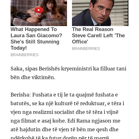
Saka, sipas Berishës kryeministri ka filluar tani
bën dhe viktimën.
Berisha: Fushata e tij le ta quajmë fushata e
batutës, se ka një kulturë të reduktuar, e tëra i
vjen nga realizmi socialist dhe të tëra i vijnë
nga filmat e asaj kohe. Edi Rama ngjason me
atë hajdutin dhe të vjen të bën me qesh dhe
ndërkohë të ka futur dorën për të marrë