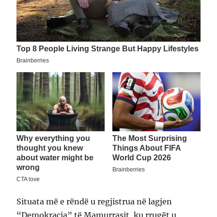
Situata më e rëndë u regjistrua në lagjen
“Demokracia” të Mamurrasit, ku rrugët u