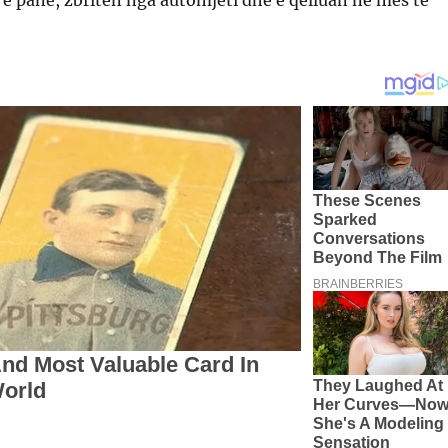
 e panë, zbritën nga automjeti dhe e qëlluan në mes të