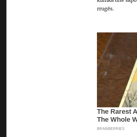
klinika dhe sapo
rrugës.