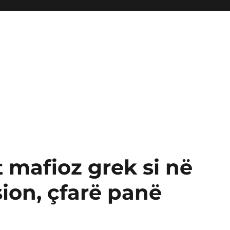
t mafioz grek si në
ion, çfarë panë