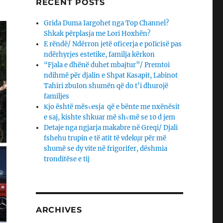
RECENT POSTS
Grida Duma Iargohet nga Top Channel?
Shkak përplasja me Lori Hoxhën?
E rëndë/ Ndërron jetë oficerja e poIicisë pas
ndërhyrjes estetike, familja kërkon
“Fjala e dhënë duhet mbajtur”/ Premtoi
ndihmë për djalin e Shpat Kasapit, Labinot
Tahiri zbuIon shumën që do t’i dhurojë
familjes
Κjo është mësυesja që e bënte me nxënësit
e saj, kishte shkuar më shυmë se 10 d jem
Detaje nga ngjarja makabre në Greqi/ Djali
fshehu trupin e të atit të vdekụr për më
shumë se dy vite në frigorifer, dëshmia
tronditëse e tij
ARCHIVES