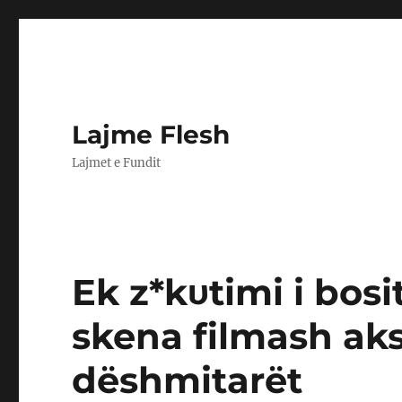
Lajme Flesh
Lajmet e Fundit
Ek z*kυtimi i bosi
skena filmash aks
dëshmitarët