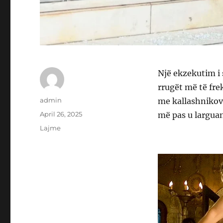
Një ekzekutim i 
rrugët më të fre
Author
admin
me kallashnikov
Posted
April 26, 2025
më pas u larguan
on
Categories
Lajme