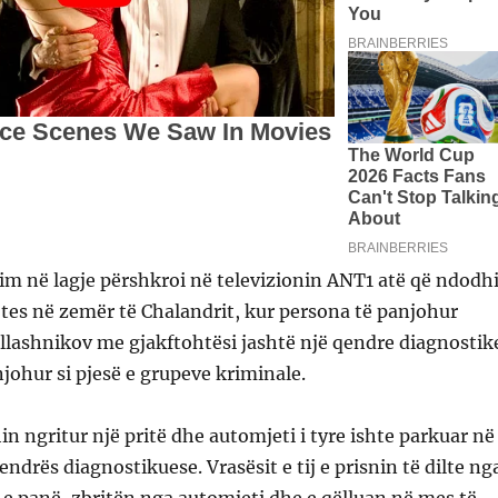
m në lagje përshkroi në televizionin ANT1 atë që ndodh
jtes në zemër të Chalandrit, kur persona të panjohur
llashnikov me gjakftohtësi jashtë një qendre diagnostik
njohur si pjesë e grupeve kriminale.
hin ngritur një pritë dhe automjeti i tyre ishte parkuar në
endrës diagnostikuese. Vrasësit e tij e prisnin të dilte ng