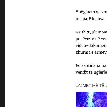
“Dëgjuam që zotë
më parë kalova p
Në fakt, plumba
po lëvizte në ven
video-dokumenta
zhurma e armëve 
Po ashtu xhamat
vendit të ngjarj