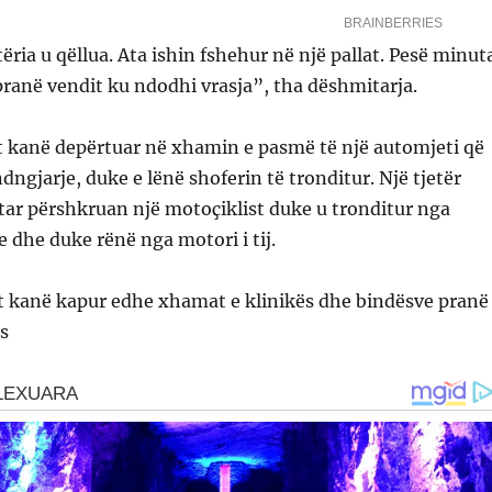
ria u qëllua. Ata ishin fshehur në një pallat. Pesë minut
ranë vendit ku ndodhi vrasja”, tha dëshmitarja.
t kanë depërtuar në xhamin e pasmë të një automjeti që
dngjarje, duke e lënë shoferin të tronditur. Një tjetër
r përshkruan një motoçiklist duke u tronditur nga
dhe duke rënë nga motori i tij.
 kanë kapur edhe xhamat e klinikës dhe bindësve pranë
es