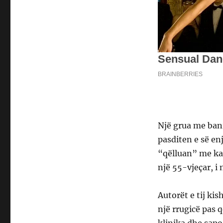
Një grua me bani
pasditen e së en
“qëlluan” me ka
një 55-vjeçar, i 
Autorët e tij kis
një rrugicë pas q