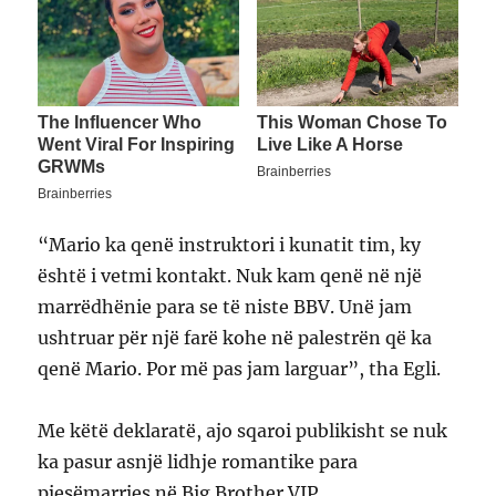
“Mario ka qenë instruktori i kunatit tim, ky
është i vetmi kontakt. Nuk kam qenë në një
marrëdhënie para se të niste BBV. Unë jam
ushtruar për një farë kohe në palestrën që ka
qenë Mario. Por më pas jam larguar”, tha Egli.
Me këtë deklaratë, ajo sqaroi publikisht se nuk
ka pasur asnjë lidhje romantike para
pjesëmarrjes në Big Brother VIP.