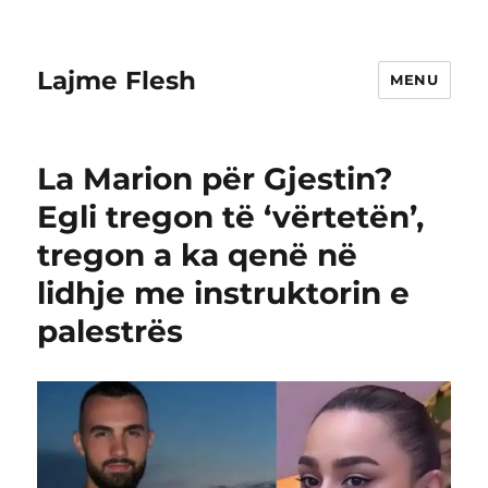
Lajme Flesh
MENU
La Marion për Gjestin?
Egli tregon të ‘vërtetën’,
tregon a ka qenë në
lidhje me instruktorin e
palestrës