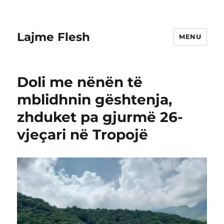
Lajme Flesh
MENU
Doli me nënën të
mblidhnin gështenja,
zhduket pa gjurmë 26-
vjeçari në Tropojë