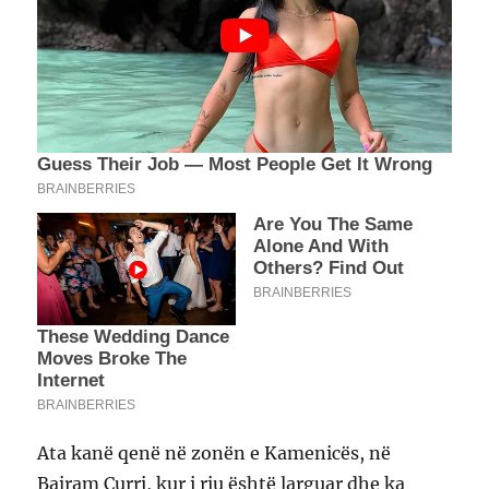
Ata kanë qenë në zonën e Kamenicës, në
Bajram Curri, kur i riu është larguar dhe ka