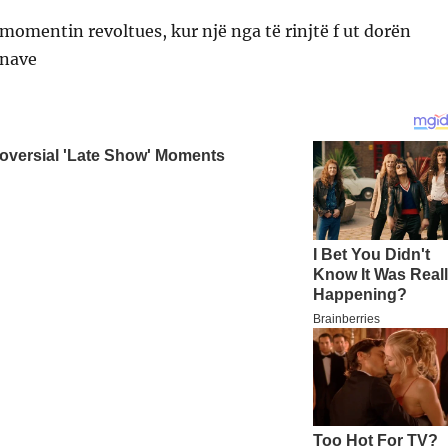
omentin revoltues, kur një nga të rinjtë f ut dorën
onave