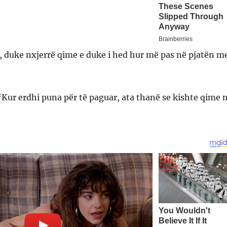
ra, duke nxjerrë qime e duke i hed hur më pas në pjatën m
Kur erdhi puna për të paguar, ata thanë se kishte qime 