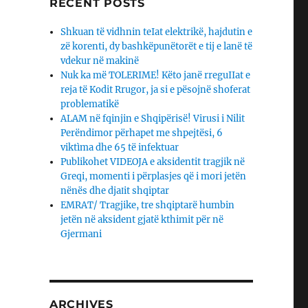
RECENT POSTS
Shkuan të vidhnin teIat elektrikë, hajdutin e
zë korenti, dy bashkëpunëtorët e tij e lanë të
vdekur në makinë
Nuk ka më TOLERIME! Këto janë rreguIIat e
reja të Kodit Rrugor, ja si e pësojnë shoferat
problematikë
ALAM në fqinjin e Shqipërisë! Virusi i Nilit
Perëndimor përhapet me shpejtësi, 6
viktìma dhe 65 të infektuar
Publikohet VIDEOJA e aksidentit tragjik në
Greqi, momenti i përplasjes që i mori jetën
nënës dhe djaΙit shqiptar
EMRAT/ Tragjike, tre shqiptarë humbin
jetën në aksident gjatë kthimit për në
Gjermani
ARCHIVES