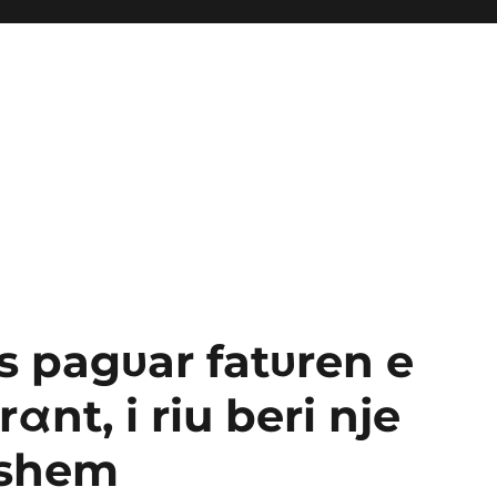
s pagυar fatυren e
αnt, i riu beri nje
tshem