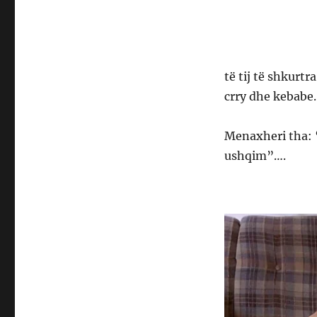
të tij të shkurt
crry dhe kebabe.
Menaxheri tha: ‘
ushqim”….