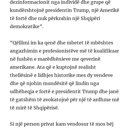
dezinformacionit nga individë dhe grupe që
kundërshtojnë presidentin Trump, një Amerikë
të fortë dhe nuk përkrahin një Shqipëri
demokratike”.
“Qëllimi im ka qenë dhe mbetet të mbështes
angazhimin e profesionistëve më të kualifikuar
në fushën e marëdhënieve me qeverinë
amerikane. Ata që e kuptojnë realisht
thellësinë e lidhjes historike mes dy vendeve
dhe që njohin mundësitë që lindin nga
udhëheqja e fortë e presidentit Trump dhe janë
të gatshëm të avokatojnë për një të ardhme më
të mirë të Shqipërisë.
Si një person privat kam vendosur të mos bëj