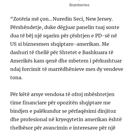
“Zotëria më çon…Nuredin Seci, New Jersey.
Përshëndetje, duke dëgjuar panelin tuaj sonte
dua të bëj një sqarim për çështjen e PD-së në
US si biznesmen shqiptaro-amerikan. Me
dashuri të thellë për Shtetet e Bashkuara të
Amerikës kam qenë dhe mbetem i përkushtuar
ndaj forcimit të marrëdhënieve mes dy vendeve
tona.
Për këtë arsye vendosa të ofroj mbështetjen
time financiare për opozitën shqiptare me
bindjen e palëkundur se përfaqësimi dinjitoz
dhe profesional në kryeqytetin amerikan është
thelbësor për avancimin e interesave për një