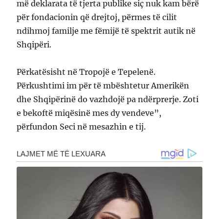
më deklarata të tjerta publike siç nuk kam bërë
për fondacionin që drejtoj, përmes të cilit
ndihmoj familje me fëmijë të spektrit autik në
Shqipëri.
Përkatësisht në Tropojë e Tepelenë.
Përkushtimi im për të mbështetur Amerikën
dhe Shqipërinë do vazhdojë pa ndërprerje. Zoti
e bekoftë miqësinë mes dy vendeve”,
përfundon Seci në mesazhin e tij.