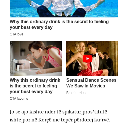
Jo se ajo kishte nder të spikatur,pros’titutë
ishte,por në Korçë më tepër përdorej ku’rvë.