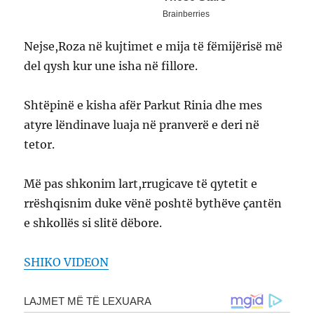
Nejse,Roza në kujtimet e mija të fëmijërisë më
del qysh kur une isha në fillore.
Shtëpinë e kisha afër Parkut Rinia dhe mes
atyre lëndinave luaja në pranverë e deri në
tetor.
Më pas shkonim lart,rrugicave të qytetit e
rrëshqisnim duke vënë poshtë bythëve çantën
e shkollës si slitë dëbore.
SHIKO VIDEON