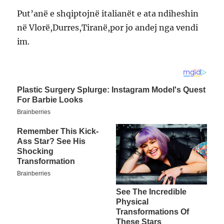
Put’anë e shqiptojnë italianët e ata ndiheshin
në Vlorë,Durres,Tiranë,por jo andej nga vendi
im.