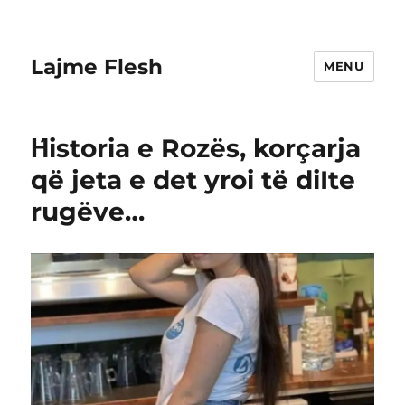
Lajme Flesh
MENU
Ήistoria e Rozës, korçarja
që jeta e det yroi të diIte
rugëve…