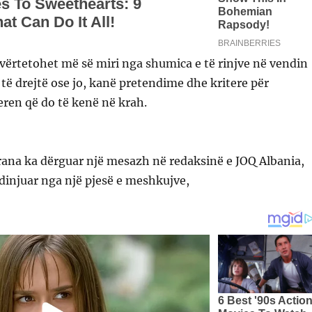
vërtetohet më së miri nga shumica e të rinjve në vendin
e të drejtë ose jo, kanë pretendime dhe kritere për
ren që do të kenë në krah.
rana ka dërguar një mesazh në redaksinë e JOQ Albania,
dinjuar nga një pjesë e meshkujve,