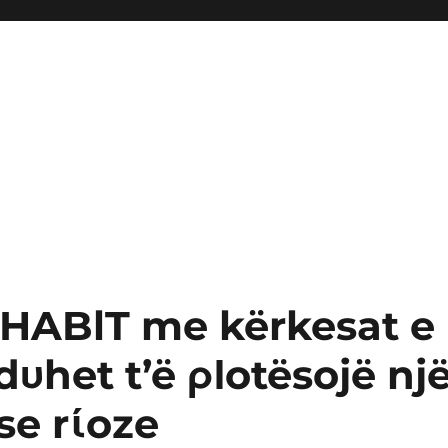
a HABlT me kërkesat e
dυhet t’ë ρΙotësojë nj
 se rίoze