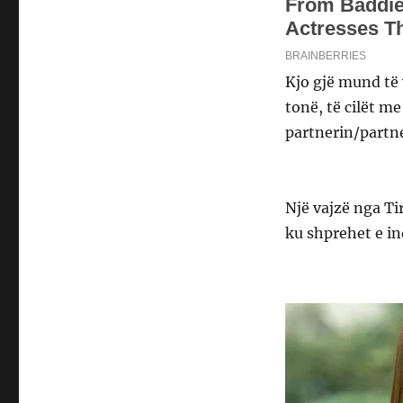
Kjo gjë mund të 
tonë, të cilët m
partnerin/partne
Një vajzë nga Ti
ku shprehet e in