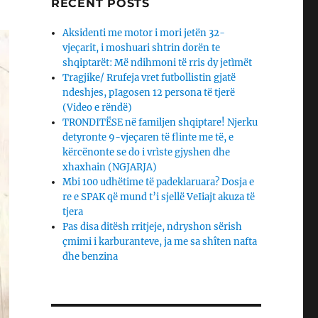
RECENT POSTS
Aksidenti me motor i mori jetën 32-
vjeçarit, i moshuari shtrin dorën te
shqiptarët: Më ndihmoni të rris dy jetìmët
Tragjike/ Rrufeja vret futbollistin gjatë
ndeshjes, pIagosen 12 persona të tjerë
(Video e rëndë)
TRONDITËSE në familjen shqiptare! Njerku
detyronte 9-vjeçaren të flinte me të, e
kërcënonte se do i vrìste gjyshen dhe
xhaxhain (NGJARJA)
Mbi 100 udhëtime të padeklaruara? Dosja e
re e SPAK që mund t’i sjellë VeIiajt akuza të
tjera
Pas disa ditësh rritjeje, ndryshon sërish
çmimi i karburanteve, ja me sa shîten nafta
dhe benzina