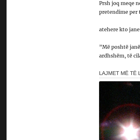
Prsh joq meqe n
pretendime per t
atehere kto jane
”Më poshtë janë 
ardhshëm, të cil