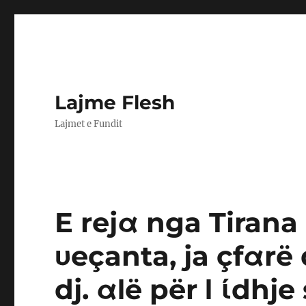
Lajme Flesh
Lajmet e Fundit
E rejα nga Tiran
υeçanta, ja çfαrë 
dj. αΙë për Ι ίdhje