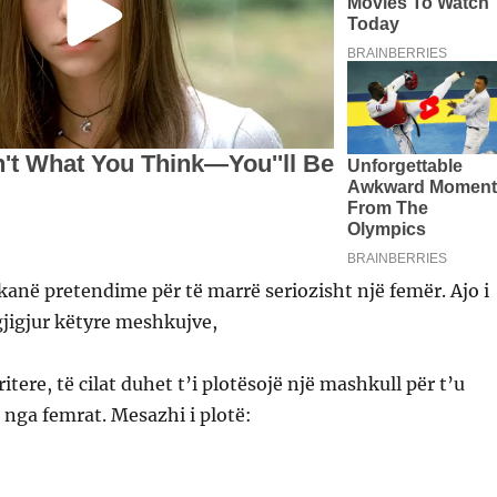
j kanë pretendime për të marrë seriozisht një femër. Ajo i
jigjur këtyre meshkujve,
ritere, të cilat duhet t’i plotësojë një mashkull për t’u
 nga femrat. Mesazhi i plotë: