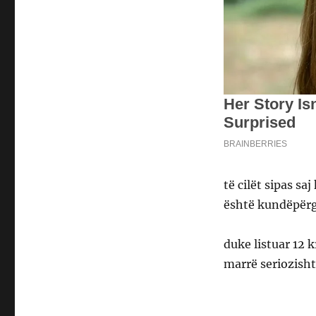
të cilët sipas sa
është kundëpërg
duke listuar 12 k
marrë seriozisht