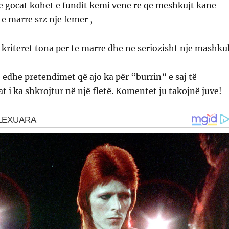
e gocat kohet e fundit kemi vene re qe meshkujt kane
e marre srz nje femer ,
 kriteret tona per te marre dhe ne seriozisht nje mashkul
edhe pretendimet që ajo ka për “burrin” e saj të
at i ka shkrojtur në një fletë. Komentet ju takojnë juve!