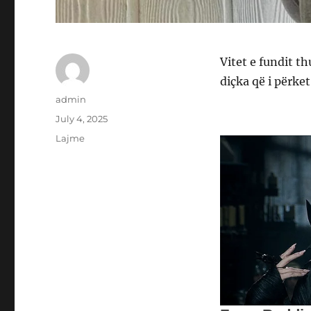
Vitet e fundit t
diçka që i përket
Author
admin
Posted
July 4, 2025
on
Categories
Lajme