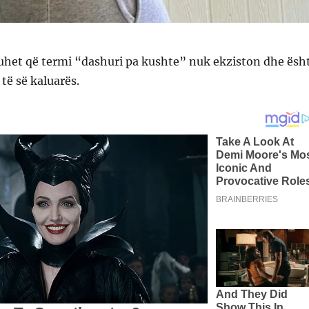
huhet që termi “dashuri pa kushte” nuk ekziston dhe ësh
 të së kaluarës.