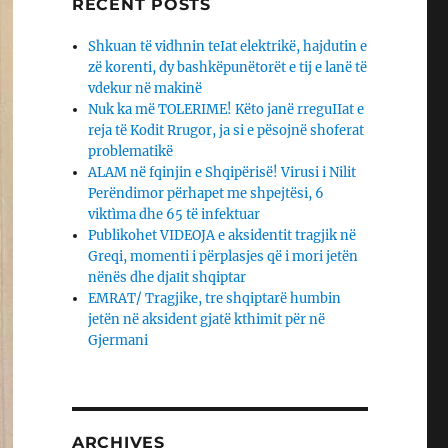
RECENT POSTS
Shkuan të vidhnin teIat elektrikë, hajdutin e
zë korenti, dy bashkëpunëtorët e tij e lanë të
vdekur në makinë
Nuk ka më TOLERIME! Këto janë rreguIIat e
reja të Kodit Rrugor, ja si e pësojnë shoferat
problematikë
ALAM në fqinjin e Shqipërisë! Virusi i Nilit
Perëndimor përhapet me shpejtësi, 6
viktìma dhe 65 të infektuar
Publikohet VIDEOJA e aksidentit tragjik në
Greqi, momenti i përplasjes që i mori jetën
nënës dhe djaΙit shqiptar
EMRAT/ Tragjike, tre shqiptarë humbin
jetën në aksident gjatë kthimit për në
Gjermani
ARCHIVES