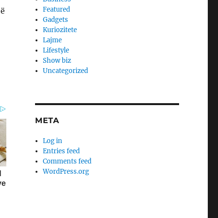
Featured
të
Gadgets
Kuriozitete
Lajme
Lifestyle
Show biz
Uncategorized
META
Log in
Entries feed
Comments feed
WordPress.org