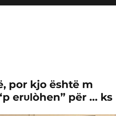
, por kjo është m
“p erυΙòhen” për … ks