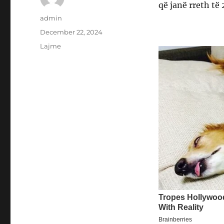
që janë rreth të 
Author
admin
Posted
December 22, 2024
on
Categories
Lajme