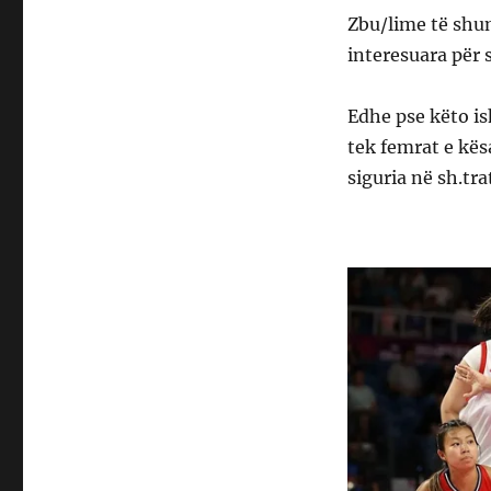
Zbu/lime të shu
interesuara për s
Edhe pse këto is
tek femrat e kë
siguria në sh.tra