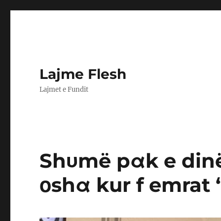
Lajme Flesh
Lajmet e Fundit
Shυmë pαk e dinë
οshα kur f emrat 