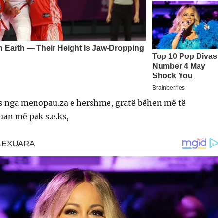
kës nga menopau.za e hershme, gratë bëhen më të
uan më pak s.e.ks,