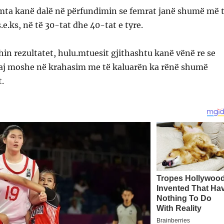
mta kanë dalë në përfundimin se femrat janë shumë më 
.e.ks, në të 30-tat dhe 40-tat e tyre.
hin rezultatet, hulu.mtuesit gjithashtu kanë vënë re se
saj moshe në krahasim me të kaluarën ka rënë shumë
t.