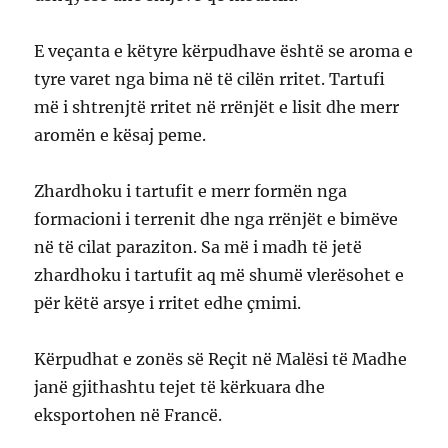
E veçanta e këtyre kërpudhave është se aroma e
tyre varet nga bima në të cilën rritet. Tartufi
më i shtrenjtë rritet në rrënjët e lisit dhe merr
aromën e kësaj peme.
Zhardhoku i tartufit e merr formën nga
formacioni i terrenit dhe nga rrënjët e bimëve
në të cilat paraziton. Sa më i madh të jetë
zhardhoku i tartufit aq më shumë vlerësohet e
për këtë arsye i rritet edhe çmimi.
Kërpudhat e zonës së Reçit në Malësi të Madhe
janë gjithashtu tejet të kërkuara dhe
eksportohen në Francë.