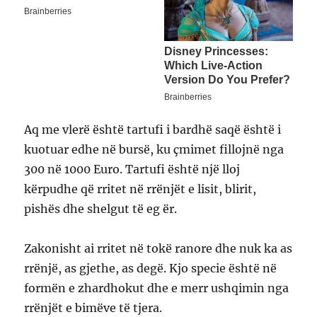
Aq me vlerë është tartufi i bardhë saqë është i
kuotuar edhe në bursë, ku çmimet fillojnë nga
300 në 1000 Euro. Tartufi është një lloj
kërpudhe që rritet në rrënjët e lisit, blirit,
pishës dhe shelgut të eg ër.
Zakonisht ai rritet në tokë ranore dhe nuk ka as
rrënjë, as gjethe, as degë. Kjo specie është në
formën e zhardhokut dhe e merr ushqimin nga
rrënjët e bimëve të tjera.