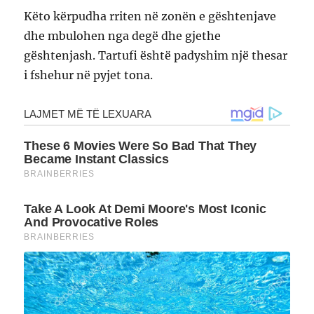
Këto kërpudha rriten në zonën e gështenjave
dhe mbulohen nga degë dhe gjethe
gështenjash. Tartufi është padyshim një thesar
i fshehur në pyjet tona.