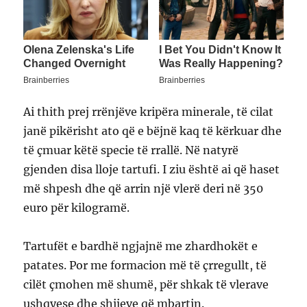
Ai thith prej rrënjëve kripëra minerale, të cilat
janë pikërisht ato që e bëjnë kaq të kërkuar dhe
të çmuar këtë specie të rrallë. Në natyrë
gjenden disa lloje tartufi. I ziu është ai që haset
më shpesh dhe që arrin një vlerë deri në 350
euro për kilogramë.
Tartufët e bardhë ngjajnë me zhardhokët e
patates. Por me formacion më të çrregullt, të
cilët çmohen më shumë, për shkak të vlerave
ushqyese dhe shijeve që mbartin.