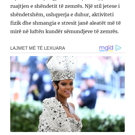
ruajtjen e shëndetit të zemrës. Një stil jetese i
shëndetshëm, ushqyerja e duhur, aktiviteti
fizik dhe shmangia e stresit janë aleatët më të
mirë në luftën kundër sëmundjeve të zemrës.