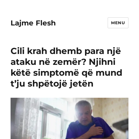
Lajme Flesh
MENU
Cili krah dhemb para një
ataku në zemër? Njihni
këtë simptomë që mund
t’ju shpëtojë jetën