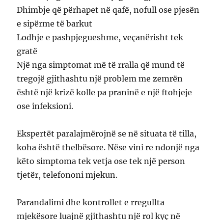
Dhimbje që përhapet në qafë, nofull ose pjesën
e sipërme të barkut
Lodhje e pashpjegueshme, veçanërisht tek
gratë
Një nga simptomat më të rralla që mund të
tregojë gjithashtu një problem me zemrën
është një krizë kolle pa praninë e një ftohjeje
ose infeksioni.
Ekspertët paralajmërojnë se në situata të tilla,
koha është thelbësore. Nëse vini re ndonjë nga
këto simptoma tek vetja ose tek një person
tjetër, telefononi mjekun.
Parandalimi dhe kontrollet e rregullta
mjekësore luajnë gjithashtu një rol kyç në