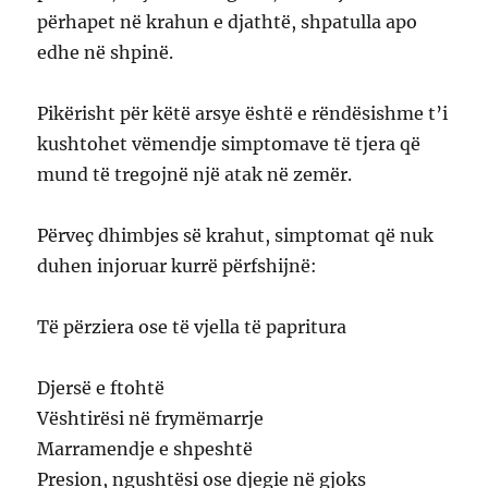
përhapet në krahun e djathtë, shpatulla apo
edhe në shpinë.
Pikërisht për këtë arsye është e rëndësishme t’i
kushtohet vëmendje simptomave të tjera që
mund të tregojnë një atak në zemër.
Përveç dhimbjes së krahut, simptomat që nuk
duhen injoruar kurrë përfshijnë:
Të përziera ose të vjella të papritura
Djersë e ftohtë
Vështirësi në frymëmarrje
Marramendje e shpeshtë
Presion, ngushtësi ose djegie në gjoks