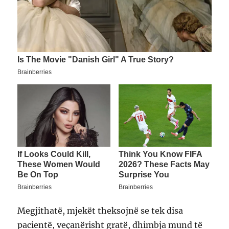
Megjithatë, mjekët theksojnë se tek disa
pacientë, veçanërisht gratë, dhimbja mund të