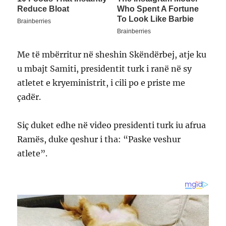
Me të mbërritur në sheshin Skëndërbej, atje ku
u mbajt Samiti, presidentit turk i ranë në sy
atletet e kryeministrit, i cili po e priste me
çadër.
Siç duket edhe në video presidenti turk iu afrua
Ramës, duke qeshur i tha: “Paske veshur
atlete”.