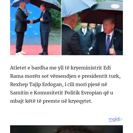
Atletet e bardha me yll të kryeministrit Edi
Rama morën sot vëmendjen e presidentit turk,
Rexhep Tajip Erdogan, i cili mori pjesë në
Samitin e Komunitetit Politik Evropian që u
mbajt këtë të premte në kryeqytet.