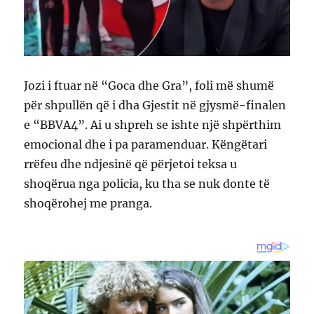
Jozi i ftuar në “Goca dhe Gra”, foli më shumë
për shpullën që i dha Gjestit në gjysmë-finalen
e “BBVA4”. Ai u shpreh se ishte një shpërthim
emocional dhe i pa paramenduar. Këngëtari
rrëfeu dhe ndjesinë që përjetoi teksa u
shoqërua nga policia, ku tha se nuk donte të
shoqërohej me pranga.