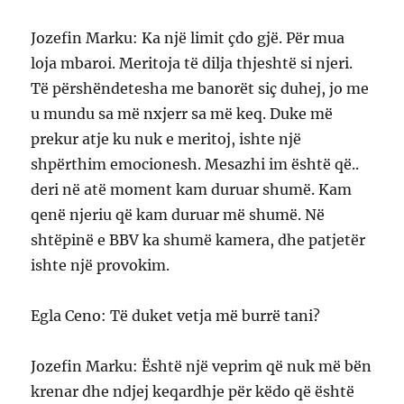
Jozefin Marku: Ka një limit çdo gjë. Për mua
loja mbaroi. Meritoja të dilja thjeshtë si njeri.
Të përshëndetesha me banorët siç duhej, jo me
u mundu sa më nxjerr sa më keq. Duke më
prekur atje ku nuk e meritoj, ishte një
shpërthim emocionesh. Mesazhi im është që..
deri në atë moment kam duruar shumë. Kam
qenë njeriu që kam duruar më shumë. Në
shtëpinë e BBV ka shumë kamera, dhe patjetër
ishte një provokim.
Egla Ceno: Të duket vetja më burrë tani?
Jozefin Marku: Është një veprim që nuk më bën
krenar dhe ndjej keqardhje për këdo që është