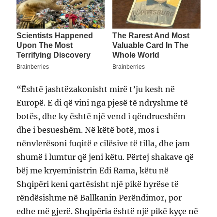
“Është jashtëzakonisht mirë t’ju kesh në
Europë. E di që vini nga pjesë të ndryshme të
botës, dhe ky është një vend i qëndrueshëm
dhe i besueshëm. Në këtë botë, mos i
nënvlerësoni fuqitë e cilësive të tilla, dhe jam
shumë i lumtur që jeni këtu. Përtej shakave që
bëj me kryeministrin Edi Rama, këtu në
Shqipëri keni qartësisht një pikë hyrëse të
rëndësishme në Ballkanin Perëndimor, por
edhe më gjerë. Shqipëria është një pikë kyçe në