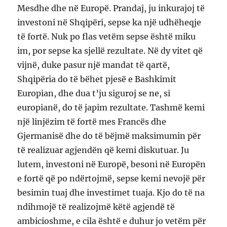
Mesdhe dhe në Europë. Prandaj, ju inkurajoj të
investoni në Shqipëri, sepse ka një udhëheqje
të fortë. Nuk po flas vetëm sepse është miku
im, por sepse ka sjellë rezultate. Në dy vitet që
vijnë, duke pasur një mandat të qartë,
Shqipëria do të bëhet pjesë e Bashkimit
Europian, dhe dua t’ju siguroj se ne, si
europianë, do të japim rezultate. Tashmë kemi
një linjëzim të fortë mes Francës dhe
Gjermanisë dhe do të bëjmë maksimumin për
të realizuar agjendën që kemi diskutuar. Ju
lutem, investoni në Europë, besoni në Europën
e fortë që po ndërtojmë, sepse kemi nevojë për
besimin tuaj dhe investimet tuaja. Kjo do të na
ndihmojë të realizojmë këtë agjendë të
ambicioshme, e cila është e duhur jo vetëm për