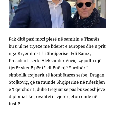
Pak ditë pasi mori pjesë në samitin e Tiranës,
ku u ul në tryezë me liderët e Europës dhe u prit
nga Kryeministri i Shqipërisë, Edi Rama,
Presidenti serb, Aleksandër Vuçiç, zgjodhi një
tjetër skenë për t’i dhënë një “urdhër”
simbolik trajnerit të kombëtares serbe, Dragan
Stojkoviç, që ta mundë Shqipërinë në ndeshjen
e 7 qershorit, duke treguar se pas buzëqeshjeve
diplomatike, rivaliteti i vjetër jeton ende në
fushë.