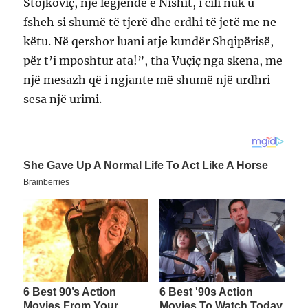
Stojkoviç, një legjendë e Nishit, i cili nuk u
fsheh si shumë të tjerë dhe erdhi të jetë me ne
këtu. Në qershor luani atje kundër Shqipërisë,
për t’i mposhtur ata!”, tha Vuçiç nga skena, me
një mesazh që i ngjante më shumë një urdhri
sesa një urimi.