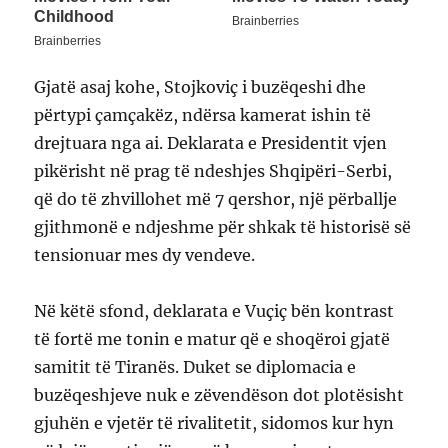
Gjatë asaj kohe, Stojkoviç i buzëqeshi dhe
përtypi çamçakëz, ndërsa kamerat ishin të
drejtuara nga ai. Deklarata e Presidentit vjen
pikërisht në prag të ndeshjes Shqipëri-Serbi,
që do të zhvillohet më 7 qershor, një përballje
gjithmonë e ndjeshme për shkak të historisë së
tensionuar mes dy vendeve.
Në këtë sfond, deklarata e Vuçiç bën kontrast
të fortë me tonin e matur që e shoqëroi gjatë
samitit të Tiranës. Duket se diplomacia e
buzëqeshjeve nuk e zëvendëson dot plotësisht
gjuhën e vjetër të rivalitetit, sidomos kur hyn