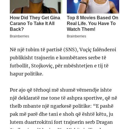
Në një tubim të partisë (SNS), Vuçiç falënderoi
publikisht trajnerin e kombëtares serbe të
futbollit, Stojkoviç, për mbështetjen e tij të
hapur politike.
Por ajo që tërhoqi më shumë vëmendje ishte
një deklaratë me tone të ashpra sportive, që në
thelb mbante një ngarkesë politike: “E pashë
pak më parë dhe tani e shoh që është këtu, ju
lutem duartrokitni fort trajnerin serb Dragan