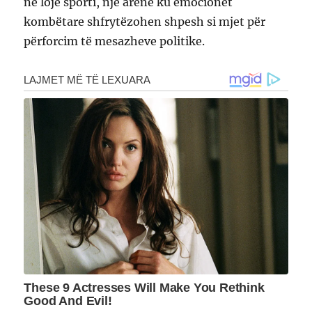
në lojë sporti, një arenë ku emocionet
kombëtare shfrytëzohen shpesh si mjet për
përforcim të mesazheve politike.