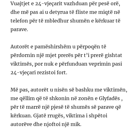
Vuajtjet e 24-vjeçarit vazhduan për pesë orë,
dhe më pas ai u detyrua të fliste me miqtë në
telefon për të mbledhur shumën e kërkuar të
parave.
Autorët e pamëshirshëm u përpoqën të
përdornin një mjet prerës për t’i prerë gishtat
viktimës, por nuk e përfunduan veprimin pasi
24-vjeçari rezistoi fort.
Më pas, autorët u nisën së bashku me viktimën,
me qëllim që të shkonin në zonën e Glyfadës ,
për të marrë një pjesë të shumës së parave që
kërkuan. Gjatë rrugës, viktima i shpëtoi
autorëve dhe njoftoi një mik.