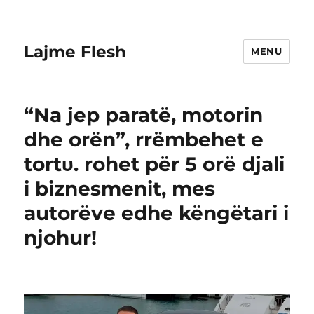
Lajme Flesh
MENU
“Na jep paratë, motorin
dhe orën”, rrëmbehet e
tortυ. rohet për 5 orë djali
i biznesmenit, mes
autorëve edhe këngëtari i
njohur!