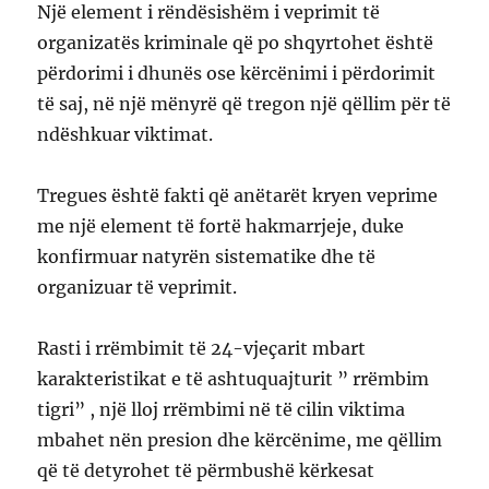
Një element i rëndësishëm i veprimit të
organizatës kriminale që po shqyrtohet është
përdorimi i dhunës ose kërcënimi i përdorimit
të saj, në një mënyrë që tregon një qëllim për të
ndëshkuar viktimat.
Tregues është fakti që anëtarët kryen veprime
me një element të fortë hakmarrjeje, duke
konfirmuar natyrën sistematike dhe të
organizuar të veprimit.
Rasti i rrëmbimit të 24-vjeçarit mbart
karakteristikat e të ashtuquajturit ” rrëmbim
tigri” , një lloj rrëmbimi në të cilin viktima
mbahet nën presion dhe kërcënime, me qëllim
që të detyrohet të përmbushë kërkesat