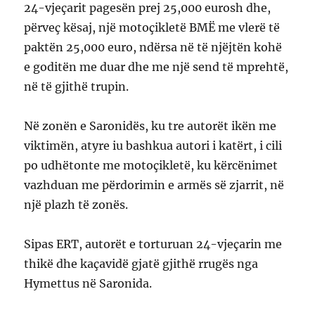
24-vjeçarit pagesën prej 25,000 eurosh dhe,
përveç kësaj, një motoçikletë BMË me vlerë të
paktën 25,000 euro, ndërsa në të njëjtën kohë
e goditën me duar dhe me një send të mprehtë,
në të gjithë trupin.
Në zonën e Saronidës, ku tre autorët ikën me
viktimën, atyre iu bashkua autori i katërt, i cili
po udhëtonte me motoçikletë, ku kërcënimet
vazhduan me përdorimin e armës së zjarrit, në
një plazh të zonës.
Sipas ERT, autorët e torturuan 24-vjeçarin me
thikë dhe kaçavidë gjatë gjithë rrugës nga
Hymettus në Saronida.