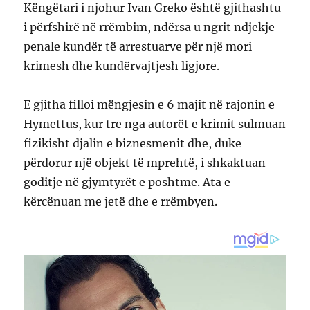
Këngëtari i njohur Ivan Greko është gjithashtu
i përfshirë në rrëmbim, ndërsa u ngrit ndjekje
penale kundër të arrestuarve për një mori
krimesh dhe kundërvajtjesh ligjore.
E gjitha filloi mëngjesin e 6 majit në rajonin e
Hymettus, kur tre nga autorët e krimit sulmuan
fizikisht djalin e biznesmenit dhe, duke
përdorur një objekt të mprehtë, i shkaktuan
goditje në gjymtyrët e poshtme. Ata e
kërcënuan me jetë dhe e rrëmbyen.