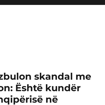
zbulon skandal me
on: Është kundër
hqipërisë në