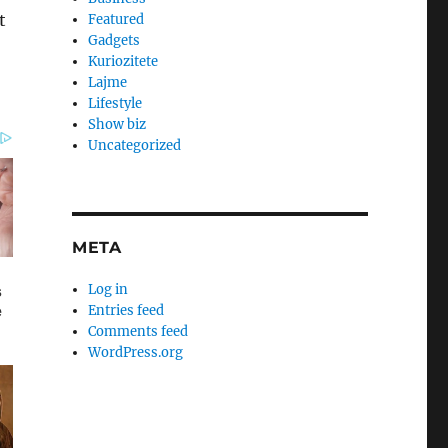
t
Featured
Gadgets
Kuriozitete
Lajme
Lifestyle
Show biz
Uncategorized
META
Log in
Entries feed
Comments feed
WordPress.org