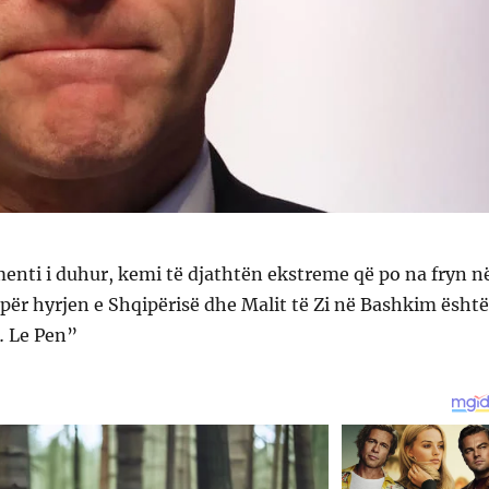
nti i duhur, kemi të djathtën ekstreme që po na fryn n
 për hyrjen e Shqipërisë dhe Malit të Zi në Bashkim është
… Le Pen”