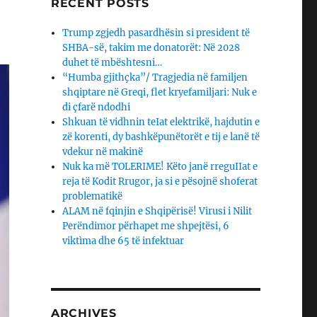
RECENT POSTS
Trump zgjedh pasardhësin si president të
SHBA-së, takim me donatorët: Në 2028
duhet të mbështesni…
“Humba gjithçka”/ Tragjedia në familjen
shqiptare në Greqi, flet kryefamiljari: Nuk e
di çfarë ndodhi
Shkuan të vidhnin teIat elektrikë, hajdutin e
zë korenti, dy bashkëpunëtorët e tij e lanë të
vdekur në makinë
Nuk ka më TOLERIME! Këto janë rreguIIat e
reja të Kodit Rrugor, ja si e pësojnë shoferat
problematikë
ALAM në fqinjin e Shqipërisë! Virusi i Nilit
Perëndimor përhapet me shpejtësi, 6
viktìma dhe 65 të infektuar
ARCHIVES