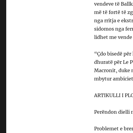
vendeve të Ball
më të fortë të zg
nga rritja e eks
sidomos nga fer
lidhet me vende 
“Çdo bisedë për 
dhuratë për Le P
Macronit, duke 
mbytur ambiciet 
ARTIKULLI I PL
Perëndon dielli 
Problemet e bren