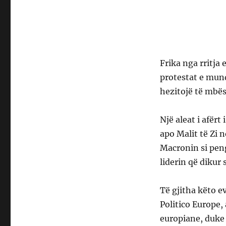
Frika nga rritja
protestat e mun
hezitojë të mbës
Një aleat i afërt
apo Malit të Zi 
Macronin si peng
liderin që dikur 
Të gjitha këto ev
Politico Europe, 
europiane, duke