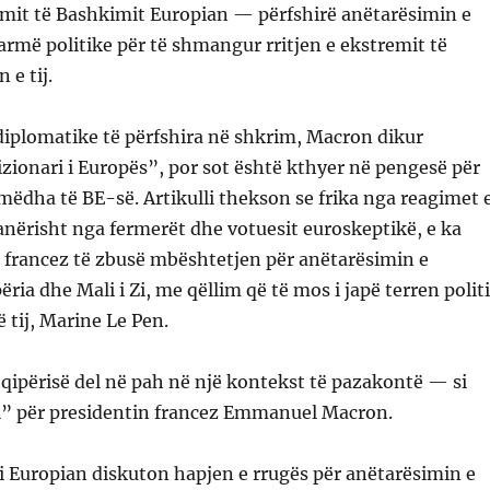
imit të Bashkimit Europian — përfshirë anëtarësimin e
armë politike për të shmangur rritjen e ekstremit të
 e tij.
diplomatike të përfshira në shkrim, Macron dikur
zionari i Europës”, por sot është kthyer në pengesë për
mëdha të BE-së. Artikulli thekson se frika nga reagimet 
nërisht nga fermerët dhe votuesit euroskeptikë, e ka
 francez të zbusë mbështetjen për anëtarësimin e
ria dhe Mali i Zi, me qëllim që të mos i japë terren polit
 tij, Marine Le Pen.
qipërisë del në pah në një kontekst të pazakontë — si
al” për presidentin francez Emmanuel Macron.
 Europian diskuton hapjen e rrugës për anëtarësimin e