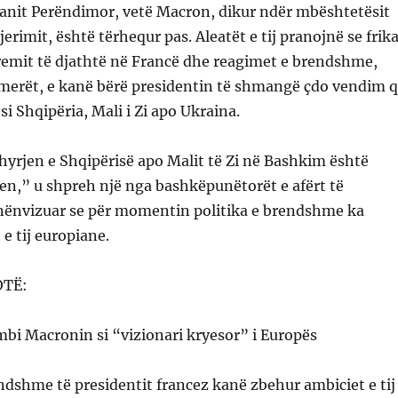
kanit Perëndimor, vetë Macron, dikur ndër mbështetësit
jerimit, është tërhequr pas. Aleatët e tij pranojnë se frik
tremit të djathtë në Francë dhe reagimet e brendshme,
merët, e kanë bërë presidentin të shmangë çdo vendim 
si Shqipëria, Mali i Zi apo Ukraina.
hyrjen e Shqipërisë apo Malit të Zi në Bashkim është
en,” u shpreh një nga bashkëpunëtorët e afërt të
nënvizuar se për momentin politika e brendshme ka
e tij europiane.
OTË:
mbi Macronin si “vizionari kryesor” i Europës
dshme të presidentit francez kanë zbehur ambiciet e tij