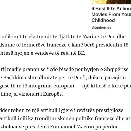
 e ndikimit të ekstremit të djathtë të Marine Le Pen dhe
dshme të fermerëve francezë e kanë bërë presidentin të
htesë hyrjen e vendeve të reja në BE.
 i tij madje pranon se “çdo bisedë për hyrjen e Shqipërisë
në Bashkim është dhuratë për Le Pen”, duke e paraqitur
esë të re të integrimit europian — një kthesë e fortë pë
shihej si vizionari i Europës.
identohen te një artikull i gjerë i revistës prestigjioze
artikull i cili ka tronditur skenën politike franceze dhe at
 zbuluar se presidenti Emmanuel Macron po përdor