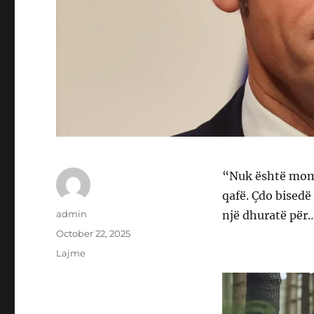
“Nuk është mome
qafë. Çdo bisedë
Author
admin
një dhuratë për
Posted
October 22, 2025
on
Categories
Lajme