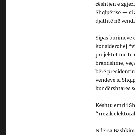
çështjen e zgjer
Shqipërisë — si 
djathtë në vendin
Sipas burimeve 
konsiderohej “vi
projektet më të 
brendshme, veça
bërë presidentin
vendeve si Shqipë
kundërshtares së
Kështu emri i Sh
“rrezik elektor
Ndërsa Bashkimi