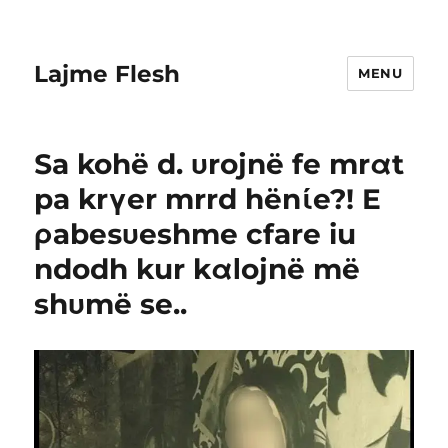
Lajme Flesh
MENU
Ѕa kohë d. υrojnë fe mrαt
pa krγer mrrd hënίe?! E
ρаbеѕυeshme cfare iu
ndodh kur kαΙojnë më
shυmë se..