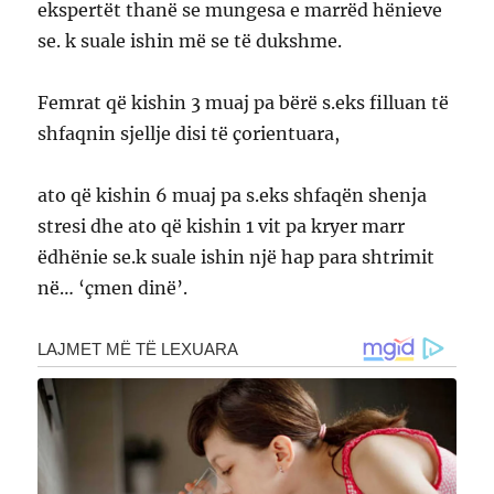
ekspertët thanë se mungesa e marrëd hënieve
se. k suale ishin më se të dukshme.
Femrat që kishin 3 muaj pa bërë s.eks filluan të
shfaqnin sjellje disi të çorientuara,
ato që kishin 6 muaj pa s.eks shfaqën shenja
stresi dhe ato që kishin 1 vit pa kryer marr
ëdhënie se.k suale ishin një hap para shtrimit
në… ‘çmen dinë’.