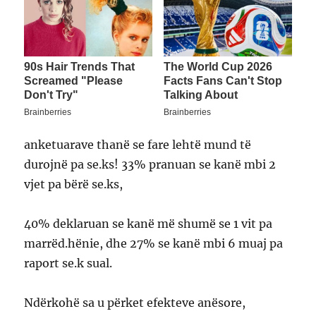
anketuarave thanë se fare lehtë mund të
durojnë pa se.ks! 33% pranuan se kanë mbi 2
vjet pa bërë se.ks,
40% deklaruan se kanë më shumë se 1 vit pa
marrëd.hënie, dhe 27% se kanë mbi 6 muaj pa
raport se.k sual.
Ndërkohë sa u përket efekteve anësore,