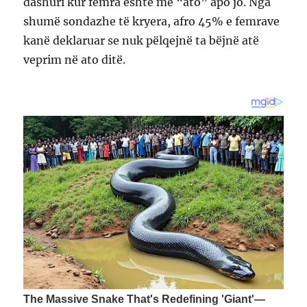
dashuri kur femra është me “ato” apo jo. Nga
shumë sondazhe të kryera, afro 45% e femrave
kanë deklaruar se nuk pëlqejnë ta bëjnë atë
veprim në ato ditë.