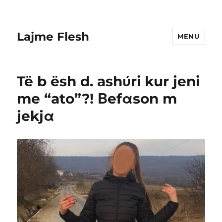
Lajme Flesh
MENU
Të b ësh d. ashύri kur jeni
me “ato”?! Βefαson m
jekjα