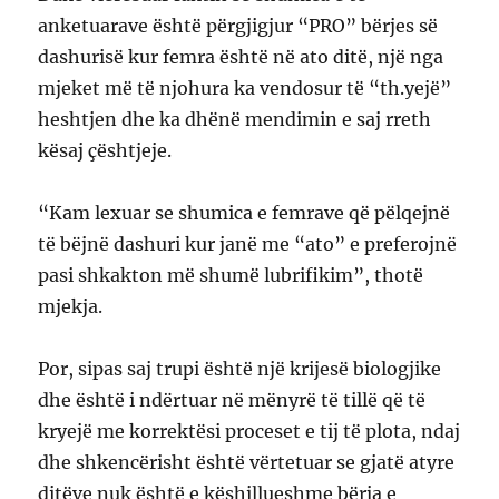
anketuarave është përgjigjur “PRO” bërjes së
dashurisë kur femra është në ato ditë, një nga
mjeket më të njohura ka vendosur të “th.yejë”
heshtjen dhe ka dhënë mendimin e saj rreth
kësaj çështjeje.
“Kam lexuar se shumica e femrave që pëlqejnë
të bëjnë dashuri kur janë me “ato” e preferojnë
pasi shkakton më shumë lubrifikim”, thotë
mjekja.
Por, sipas saj trupi është një krijesë biologjike
dhe është i ndërtuar në mënyrë të tillë që të
kryejë me korrektësi proceset e tij të plota, ndaj
dhe shkencërisht është vërtetuar se gjatë atyre
ditëve nuk është e këshillueshme bërja e