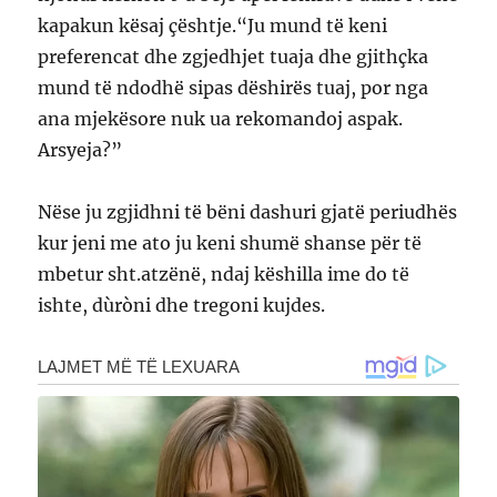
kapakun kësaj çështje.“Ju mund të keni
preferencat dhe zgjedhjet tuaja dhe gjithçka
mund të ndodhë sipas dëshirës tuaj, por nga
ana mjekësore nuk ua rekomandoj aspak.
Arsyeja?”
Nëse ju zgjidhni të bëni dashuri gjatë periudhës
kur jeni me ato ju keni shumë shanse për të
mbetur sht.atzënë, ndaj këshilla ime do të
ishte, dùròni dhe tregoni kujdes.