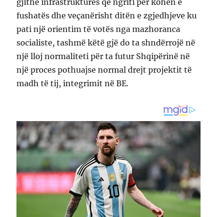
gjithë infrastrukturës që ngriti për kohën e
fushatës dhe veçanërisht ditën e zgjedhjeve ku
pati një orientim të votës nga mazhoranca
socialiste, tashmë këtë gjë do ta shndërrojë në
një lloj normaliteti për ta futur Shqipërinë në
një proces pothuajse normal drejt projektit të
madh të tij, integrimit në BE.