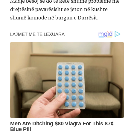
Madje besoj se do të ketë shumë probleme me
drejtësinë pavarësisht se jeton në kushte
shumë komode në burgun e Durrësit.