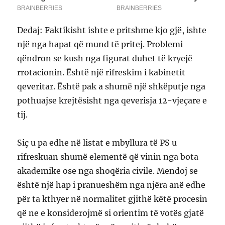
Dedaj: Faktikisht ishte e pritshme kjo gjë, ishte
një nga hapat që mund të pritej. Problemi
qëndron se kush nga figurat duhet të kryejë
rrotacionin. Është një rifreskim i kabinetit
qeveritar. Është pak a shumë një shkëputje nga
pothuajse krejtësisht nga qeverisja 12-vjeçare e
tij.
Siç u pa edhe në listat e mbyllura të PS u
rifreskuan shumë elementë që vinin nga bota
akademike ose nga shoqëria civile. Mendoj se
është një hap i pranueshëm nga njëra anë edhe
për ta kthyer në normalitet gjithë këtë procesin
që ne e konsiderojmë si orientim të votës gjatë