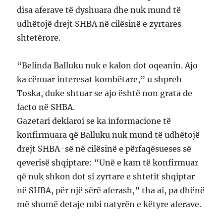
disa aferave të dyshuara dhe nuk mund të
udhëtojë drejt SHBA në cilësinë e zyrtares
shtetërore.
“Belinda Balluku nuk e kalon dot oqeanin. Ajo
ka cënuar interesat kombëtare,” u shpreh
Toska, duke shtuar se ajo është non grata de
facto në SHBA.
Gazetari deklaroi se ka informacione të
konfirmuara që Balluku nuk mund të udhëtojë
drejt SHBA-së në cilësinë e përfaqësueses së
qeverisë shqiptare: “Unë e kam të konfirmuar
që nuk shkon dot si zyrtare e shtetit shqiptar
në SHBA, për një sërë aferash,” tha ai, pa dhënë
më shumë detaje mbi natyrën e këtyre aferave.