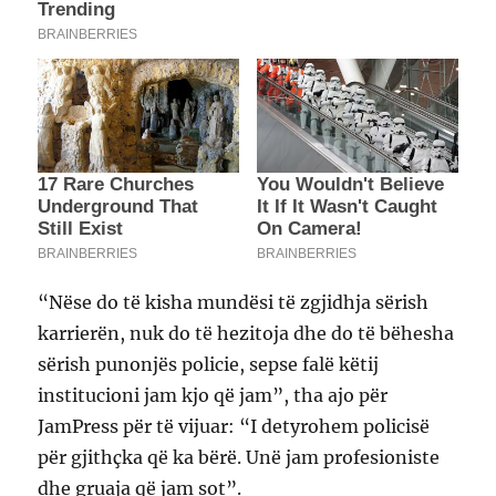
“Nëse do të kisha mundësi të zgjidhja sërish
karrierën, nuk do të hezitoja dhe do të bëhesha
sërish punonjës policie, sepse falë këtij
institucioni jam kjo që jam”, tha ajo për
JamPress për të vijuar: “I detyrohem policisë
për gjithçka që ka bërë. Unë jam profesioniste
dhe gruaja që jam sot”.