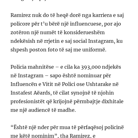
Ramirez nuk do të heqë dorë nga karriera e saj
policore për t’u bërë një influencuese, por ajo
zotëron një numët të konsiderueshëm
ndekësish në rrjetin e saj social Instagram, ku
shpesh poston foto të saj me uniformë.
Policia mahnitëse – e cila ka 393,000 ndjekës
në Instagram – sapo është nominuar për
Influencën e Vitit në Polici ose Ushtarake në
Instafest Aëards, të cilat synojnë të njohin
profesionistët që krijojnë përmbajtje dixhitale
me një audiencë të madhe.
“Është një nder për mua të përfaqësoj policinë
me këtë nominim”, tha Ramirez, e