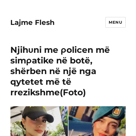
Lajme Flesh
MENU
Njihυni me ρolicen më
simρatike në botë,
shërben në një nga
qytetet më të
rrezikshme(Foto)