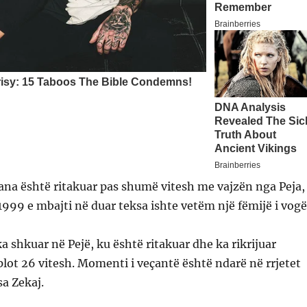
ana është ritakuar pas shumë vitesh me vajzën nga Peja,
 1999 e mbajti në duar teksa ishte vetëm një fëmijë i vogë
ka shkuar në Pejë, ku është ritakuar dhe ka rikrijuar
plot 26 vitesh. Momenti i veçantë është ndarë në rrjetet
sa Zekaj.