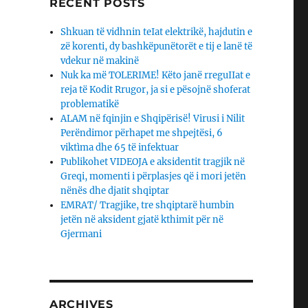
RECENT POSTS
Shkuan të vidhnin teIat elektrikë, hajdutin e
zë korenti, dy bashkëpunëtorët e tij e lanë të
vdekur në makinë
Nuk ka më TOLERIME! Këto janë rreguIIat e
reja të Kodit Rrugor, ja si e pësojnë shoferat
problematikë
ALAM në fqinjin e Shqipërisë! Virusi i Nilit
Perëndimor përhapet me shpejtësi, 6
viktìma dhe 65 të infektuar
Publikohet VIDEOJA e aksidentit tragjik në
Greqi, momenti i përplasjes që i mori jetën
nënës dhe djaΙit shqiptar
EMRAT/ Tragjike, tre shqiptarë humbin
jetën në aksident gjatë kthimit për në
Gjermani
ARCHIVES