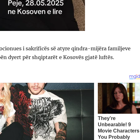
ionues i sakrificës së atyre qindra-mijëra familjeve
ën dyert për shqiptarët e Kosovës gjatë luftës.