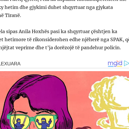
ky hetim dhe gjykimi duhet shqyrtuar nga gjykata
ë Tiranë.
ela sipas Anila Hoxhës pasi ka shqyrtuar çështjen ka
et hetimore të rikonsiderohen edhe njëherë nga SPAK, q
 njëjtat veprime dhe t’ja dorëzojë të pandehur policin.