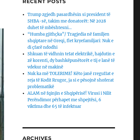
RECENT POSTS
Trump zgjedh pasardhësin si president të
SHBA-së, takim me donatorët: Në 2028
duhet të mbështesni…
“Humba gjithçka”/ Tragjedia në familjen
shqiptare në Greqi, flet kryefamiljari: Nuk e
di çfarë ndodhi
Shkuan të vidhnin teIat elektrikë, hajdutin e
zë korenti, dy bashkëpunëtorët e tij e lanë të
vdekur në makinë
Nuk ka më TOLERIME! Këto janë rreguIIat e
reja të Kodit Rrugor, ja si e pësojnë shoferat
problematikë
ALAM në fqinjin e Shqipërisë! Virusi i Nilit
Perëndimor përhapet me shpejtësi, 6
viktìma dhe 65 të infektuar
ARCHIVES