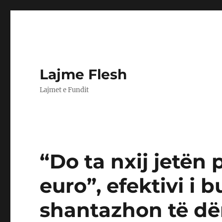
Lajme Flesh
Lajmet e Fundit
“Do ta nxij jetën
euro”, efektivi i 
shantazhon të dën