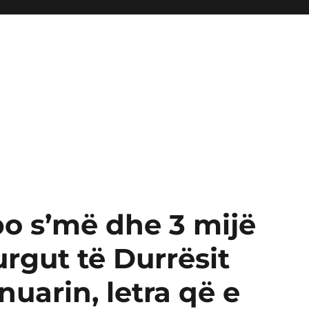
 po s’më dhe 3 mijë
burgut të Durrësit
uarin, letra që e