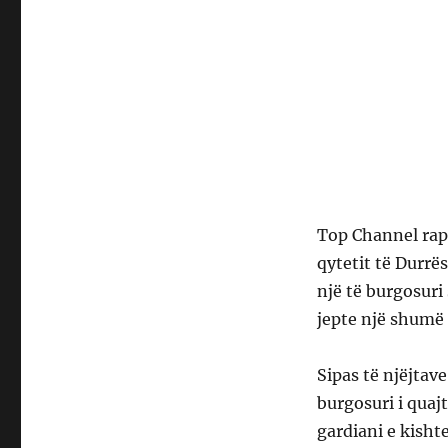
Top Channel rapo
qytetit të Durrë
një të burgosuri
jepte një shumë
Sipas të njëjtav
burgosuri i quajt
gardiani e kisht