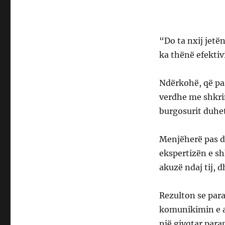
“Do ta nxij jetë
ka thënë efektiv
Ndërkohë, që pas
verdhe me shkrim
burgosurit duhe
Menjëherë pas de
ekspertizën e sh
akuzë ndaj tij, d
Rezulton se par
komunikimin e ak
një gjyqtar para