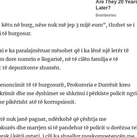
n këtu në burg, nëse nuk më jep 3 mijë euro”, thuhet se i
i të burgosur.
i e ka paralajmëruar mësohet që i ka lënë një letër të
 dore numrin e llogarisë, në të cilën familja e të
t të depozitonte shumën.
noncimit të të burgosurit, Prokuroria e Durrësit kreu
krimit dhe me dyshimet se shkrimi i përkiste policit ngri
he pikërisht atë të korrupsionit.
atë nuk janë paguar, ndërkohë që çështja me
uzës dhe marrjen si të pandehur të policit u dorëzua te
prak i këtij qyteti, i cili ka shpallur moskompetencën me