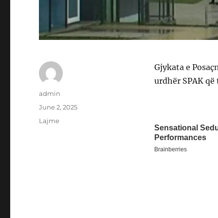
Gjykata e Posaç
urdhër SPAK që t
Author
admin
Posted
June 2, 2025
on
Categories
Lajme