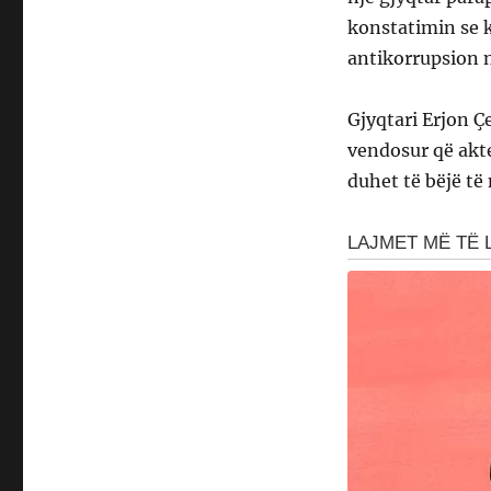
konstatimin se 
antikorrupsion n
Gjyqtari Erjon Ç
vendosur që akt
duhet të bëjë të