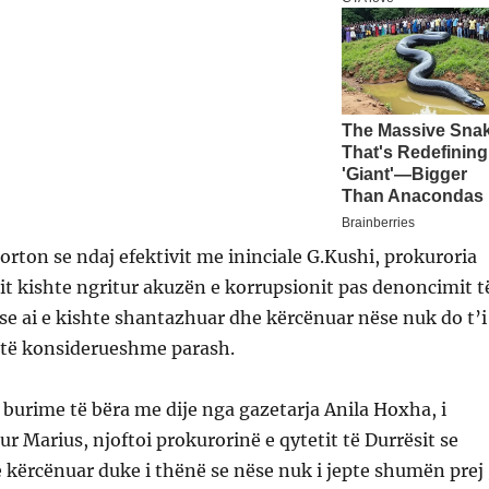
rton se ndaj efektivit me ininciale G.Kushi, prokuroria
sit kishte ngritur akuzën e korrupsionit pas denoncimit t
 se ai e kishte shantazhuar dhe kërcënuar nëse nuk do t’i
 të konsiderueshme parash.
e burime të bëra me dije nga gazetarja Anila Hoxha, i
ur Marius, njoftoi prokurorinë e qytetit të Durrësit se
e kërcënuar duke i thënë se nëse nuk i jepte shumën prej 