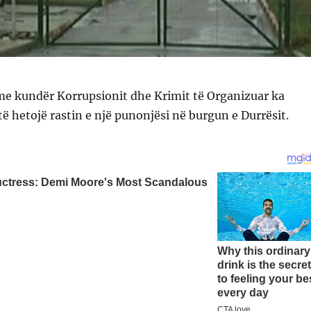
me kundër Korrupsionit dhe Krimit të Organizuar ka
ë hetojë rastin e një punonjësi në burgun e Durrësit.