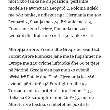
mbi 1.300 tanke në dispozicion, përfshirë
modele të avancuara Leopard 2. Polonia ndjek
me 662 tanke, e ndjekur nga Gjermania me 300
Leopard 2, Spanja me 274, Britania me 213,
Franca me 200 Leclerc, Finlanda me 200
Leopard dhe Italia me rreth 150 tanke Ariete.
Mbrojtja ajrore: Franca dhe Greqia në avantazh
Forcat Ajrore Franceze janë më të fuqishmet në
Evropë me 240 avionë luftarakë dhe 60 të tjerë
në Marinë. Greqia vjen pas me 230 avionë,
përfshirë Rafale dhe F-16. Gjermania ka 266
avionë, përfshirë 138 Eurofighter dhe 93
Tornado, ndërsa pritet të shtojë edhe F-35.
Italia ka 92 Eurofighter dhe 26 F-35, ndërsa
Mbretëria e Bashkuar mbetet në pozitë të