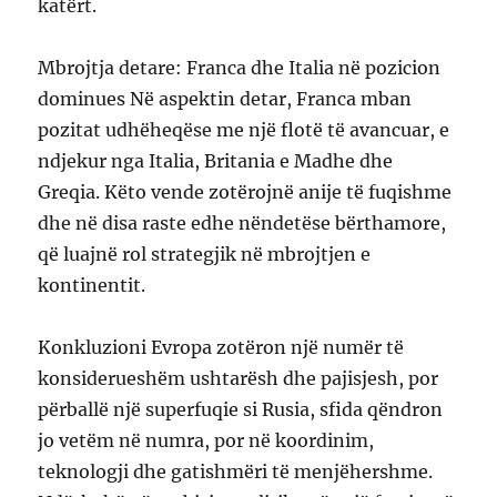
katërt.
Mbrojtja detare: Franca dhe Italia në pozicion
dominues Në aspektin detar, Franca mban
pozitat udhëheqëse me një flotë të avancuar, e
ndjekur nga Italia, Britania e Madhe dhe
Greqia. Këto vende zotërojnë anije të fuqishme
dhe në disa raste edhe nëndetëse bërthamore,
që luajnë rol strategjik në mbrojtjen e
kontinentit.
Konkluzioni Evropa zotëron një numër të
konsiderueshëm ushtarësh dhe pajisjesh, por
përballë një superfuqie si Rusia, sfida qëndron
jo vetëm në numra, por në koordinim,
teknologji dhe gatishmëri të menjëhershme.