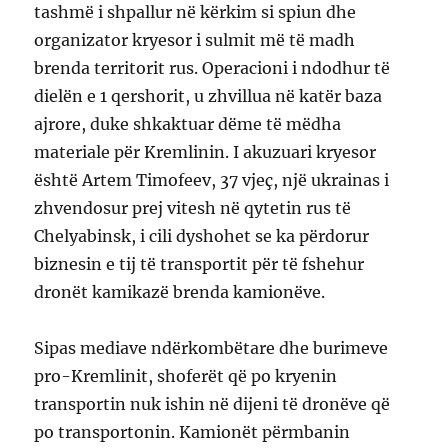
tashmë i shpallur në kërkim si spiun dhe
organizator kryesor i sulmit më të madh
brenda territorit rus. Operacioni i ndodhur të
dielën e 1 qershorit, u zhvillua në katër baza
ajrore, duke shkaktuar dëme të mëdha
materiale për Kremlinin. I akuzuari kryesor
është Artem Timofeev, 37 vjeç, një ukrainas i
zhvendosur prej vitesh në qytetin rus të
Chelyabinsk, i cili dyshohet se ka përdorur
biznesin e tij të transportit për të fshehur
dronët kamikazë brenda kamionëve.
Sipas mediave ndërkombëtare dhe burimeve
pro-Kremlinit, shoferët që po kryenin
transportin nuk ishin në dijeni të dronëve që
po transportonin. Kamionët përmbanin